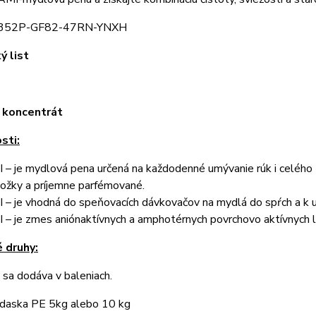
: 352P-GF82-47RN-YNXH
ý list
 koncentrát
sti:
 – je mydlová pena určená na každodenné umývanie rúk i celého t
ožky a príjemne parfémované.
 – je vhodná do speňovacích dávkovačov na mydlá do spŕch a k
 – je zmes aniónaktívnych a amphotérnych povrchovo aktívnych lá
é druhy:
 sa dodáva v baleniach.
daska PE 5kg alebo 10 kg