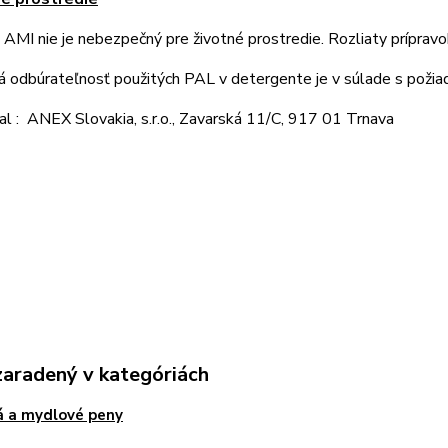
 AMI nie je nebezpečný pre životné prostredie. Rozliaty príprav
á odbúrateľnosť použitých PAL v detergente je v súlade s poži
l : ANEX Slovakia, s.r.o., Zavarská 11/C, 917 01 Trnava
zaradený v kategóriách
 a mydlové peny