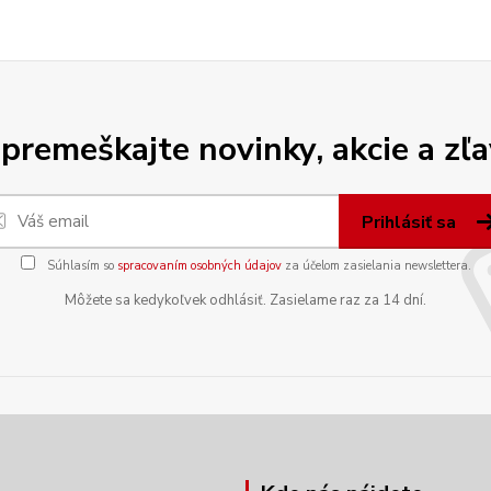
premeškajte novinky, akcie a zľa
Prihlásiť sa
Súhlasím so
spracovaním osobných údajov
za účelom zasielania newslettera.
Môžete sa kedykoľvek odhlásiť. Zasielame raz za 14 dní.