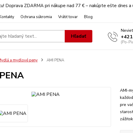
u! Doprava ZDARMA pri nákupe nad 77 € – nakúpte ešte dnes a u
Kontakty
Ochrana súkromia
Vrátiť tovar
Blog
Neviet
Hľadať
+421
(Po-Pi
ydlá a mydlové peny
AMI PENA
 PENA
AMI-my
každod
pre va
staros
zážito