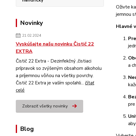
Oživte k
jemnou st
Novinky
Hlavné 
21.02.2024
Pre
Vyskúšajte našu novinku Čistič 22
jed
EXTRA
Obo
Čistič 22 Extra - Dezinfekčný ,čistiaci
a c
prípravok so zvýšeným obsahom alkoholu
a príjemnou vôňou na všetky povrchy.
Ne
Čistič 22 Extra je vaším spoľahli...
čítať
kaž
celé
Bez
pre
Zobraziť všetky novinky
Uni
aby
Blog
Vyberte A