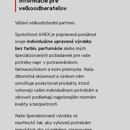
Informácie pre
veľkoodberateľov
Vážení veľkoobchodní partneri,
Spoločnosť ANEX je pripravená ponúknuť
svoje
individuálne upravené výrobky
bez farbív,
parfumácie
alebo iných
špecializovaných požiadaviek pre vaše
potreby napr. v potravinárskom,
farmaceutickom a inom priemysle. Naša
dlhoročná skúsenosť a výskum nám
umožňuje poskytovať produkty, ktoré
vyhovejú vašim individuálnym potrebám a
zároveň podliehajú najprísnejším normám
kvality a bezpečnosti.
Naše špecializované výrobky sú
navrhnuté tak, aby vyhoveli potrebám
prevádzok ako sú pekárne, spracovanie