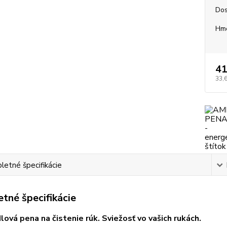
Dos
Hm
41
33,
etné špecifikácie
tné špecifikácie
ová pena na čistenie rúk. Sviežosť vo vašich rukách.