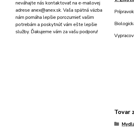
neváhajte nás kontaktovať na e-mailovej
adrese
anex@anex.sk
. Vaša spätná väzba
Prípravok
nám pomáha lepšie porozumieť vašim
Biologick
potrebám a poskytnúť vám ešte lepšie
služby. Ďakujeme vám za vašu podporu!
Vypracova
Tovar 
Mydlá