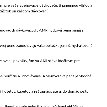
m pre vaše speňovacie dávkovače. S príjemnou vôňou a
zážitok pri každom dávkovaní.
speňovacích dávkovačoch, AMI-mydlová pena prináša
ovej pene zanechávajú vašu pokožku jemnú, hydratovanú
vnováhu pokožky, čím sa AMI stáva ideálnym pre
né použitie a uchovávanie, AMI-mydlová pena je vhodná
, hotelov, kúpeľov a reštaurácií, ale aj do domácností,
ostlivosti o vašu pokožku ako s kúskami obláčikov.