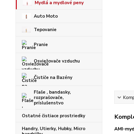
Mydlá a mydlové peny
Auto Moto
Tepovanie
Pranie
Osviežovače vzduchu
Čističe na Bazény
Fľaše , bandasky,
rozprašovače,
Kompl
príslušenstvo
Ostatné čistiace prostriedky
Komple
Handry, Utierky, Hubky, Micro
AMI-mydl
handričky