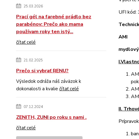
25.03.2026
UFI kód
Prací gél na farebné prádlo bez
parabénov: Prečo ako mama
Technick
používam roky ten istý...
AMI
čítať celé
mydlový
21.02.2025
I.Vlastno
Prečo si vybrať RENU?
AMI
Výsledok odráža náš záväzok k
pok
dokonalosti a kvalie
čítať celé
AMI
AMI
07.12.2024
II. Trhov
ZENITH, ZUNI po roku s nami .
Prípravok
čítať celé
ban