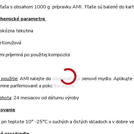
aša s obsahom 1000 g prípravku AMI . Fľaše sú balené do kartó
.- chemické parametre
iskózna tekutina
etloružová
mi príjemná po použitej kompozícii
 použitie
: AMI nalejte do dávkovača na penové mydlo. Aplikujte
jemne parfemované a pokožka vláčna.
lehota
: 24 mesiacov od dátumu výroby
dovanie
 pri teplote 10° -25°C v suchých a čistých skladoch a v dobre ve
né prostredie