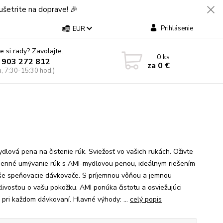
šetrite na doprave! 🎉
Prihlásenie
EUR
e si rady? Zavolajte.
0
ks
 903 272 812
za
0 €
a, 7:30-15:30 hod.)
dlová pena na čistenie rúk. Sviežosť vo vašich rukách. Oživte
enné umývanie rúk s AMI-mydlovou penou, ideálnym riešením
še speňovacie dávkovače. S príjemnou vôňou a jemnou
tlivosťou o vašu pokožku. AMI ponúka čistotu a osviežujúci
k pri každom dávkovaní. Hlavné výhody: ...
celý popis