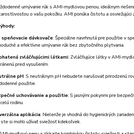
aždodenné umývanie rúk s AMI-mydlovou penou, ideálnym riešení
arostlivosťou o vašu pokožku. AMI ponúka čistotu a osviežujúci 
výhody:
 speňovacie dávkovače
: Špeciálne navrhnutá pre použitie v 
noduché a efektívne umývanie rúk bez zbytočného plytvania.
hatená zvláčňujúcimi látkami
: Zvláčňujúce látky v AMI-mydl
hránenú pred vysušením.
utrálne pH
: S neutrálnym pH nebudete narušovať prirodzenú ro
dodenné použitie.
pečné uchovávanie a použitie
: S jasnými pokynmi pre bezpeč
 celú rodinu.
verzálna aplikácia
: Nielenže je vhodná do hygienických zariadení
 ste si mohli užívať sviežosť kdekoľvek.
MI-mydlovú penu a získajte kombináciu čistoty, sviežosti a star