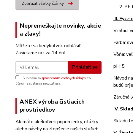
Zobraziť všetky články
2. PE fľ
III. Fyz
Nepremeškajte novinky, akcie
Vzhľad: v
a zľavy!
Farba: sv
Môžete sa kedykoľvek odhlásiť.
Zasielame raz za 14 dní.
Vôňa: veľ
pH: 5
Prihlásiť sa
Návod na
Súhlasím so
spracovaním osobných údajov
za
účelom zasielania newslettera.
budú prí
Záručná 
ANEX výroba čistiacich
prostriedkov
IV. Skla
Skladujte
Ak máte akékoľvek pripomienky, otázky
alebo návrhy na zlepšenie našich služieb,
V. Život