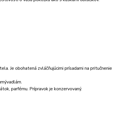
ela. Je obohatená zvláčňujúcimi prísadami na pritučnenie
 umývadlám.
tok, parfému. Prípravok je konzervovaný.