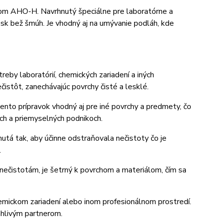
kom AHO-H. Navrhnutý špeciálne pre laboratórne a
esk bež šmúh. Je vhodný aj na umývanie podláh, kde
eby laboratórií, chemických zariadení a iných
ečistôt, zanechávajúc povrchy čisté a lesklé.
ento prípravok vhodný aj pre iné povrchy a predmety, čo
ch a priemyselných podnikoch.
nutá tak, aby účinne odstraňovala nečistoty čo je
.
 nečistotám, je šetrný k povrchom a materiálom, čím sa
emickom zariadení alebo inom profesionálnom prostredí.
ahlivým partnerom.