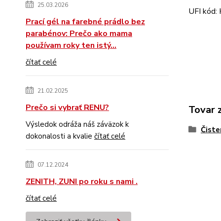
25.03.2026
UFI kód
Prací gél na farebné prádlo bez
parabénov: Prečo ako mama
používam roky ten istý...
čítať celé
21.02.2025
Prečo si vybrať RENU?
Tovar 
Výsledok odráža náš záväzok k
Čiste
dokonalosti a kvalie
čítať celé
07.12.2024
ZENITH, ZUNI po roku s nami .
čítať celé