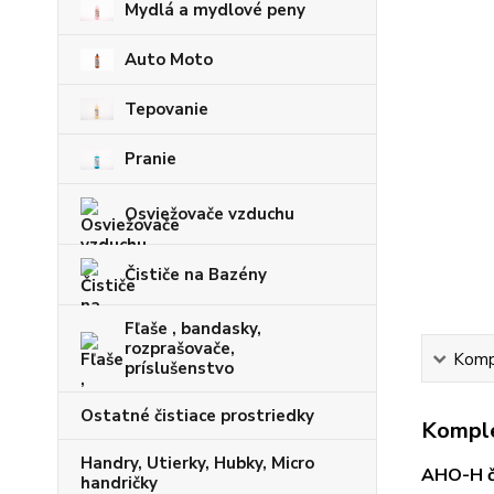
Mydlá a mydlové peny
Auto Moto
Tepovanie
Pranie
Osviežovače vzduchu
Čističe na Bazény
Fľaše , bandasky,
rozprašovače,
Kompl
príslušenstvo
Ostatné čistiace prostriedky
Komple
Handry, Utierky, Hubky, Micro
AHO-H či
handričky