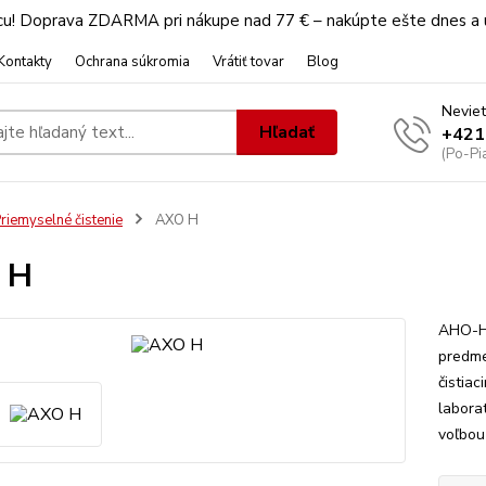
u! Doprava ZDARMA pri nákupe nad 77 € – nakúpte ešte dnes a u
Kontakty
Ochrana súkromia
Vrátiť tovar
Blog
Neviet
Hľadať
+421
(Po-Pi
riemyselné čistenie
AXO H
 H
AHO-H 
predme
čistia
labora
voľbou