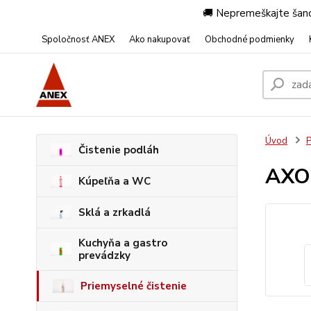
🚚 Nepremeškajte šanc
Spoločnosť ANEX
Ako nakupovať
Obchodné podmienky
Úvod
P
Čistenie podláh
AXO
Kúpeľňa a WC
Sklá a zrkadlá
Kuchyňa a gastro
prevádzky
Priemyselné čistenie