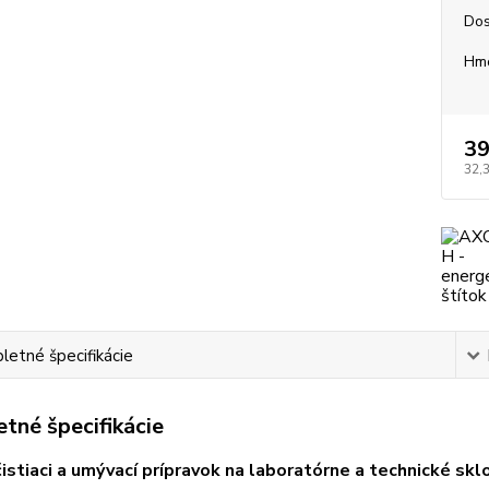
Dos
Hm
39
32,
etné špecifikácie
tné špecifikácie
stiaci a umývací prípravok na laboratórne a technické skl