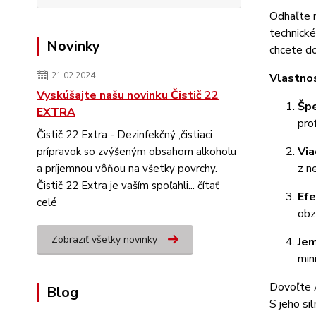
Odhaľte n
technické
Novinky
chcete doc
21.02.2024
Vlastnos
Vyskúšajte našu novinku Čistič 22
Špe
EXTRA
pro
Čistič 22 Extra - Dezinfekčný ,čistiaci
Via
prípravok so zvýšeným obsahom alkoholu
z n
a príjemnou vôňou na všetky povrchy.
Čistič 22 Extra je vaším spoľahli...
čítať
Efe
celé
obz
Zobraziť všetky novinky
Jem
min
Dovoľte A
Blog
S jeho si