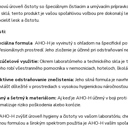
ovú úroveň čistoty so špeciálnym čistiacim a umývacím príprav
 sklá, tento produkt je vašou spoľahlivou voľbou pre dokonalý l
ieliť lesk a čistotu.
ti:
ciálna formula
AHO-H je vyvinutý s ohľadom na špecifické potr
fesionálnych prostredí. Jeho zloženie je účinné pri odstraňovaní n
cúčelové využitie:
Okrem laboratórneho a technického skla je t
eho robí všestranného pomocníka v nemocniciach, hoteloch, školá
ktívne odstraňovanie znečistenia:
Jeho silná formula je navrh
vlášť dôležité v prostrediach s vysokou hygienickou náročnosťou
ný a šetrný k materiálom:
Aj keď je AHO-H účinný v boji proti
imalizuje riziko poškodenia alebo korózie.
HO-H zvýšiť úroveň hygieny a čistoty vo vašom laboratóriu, ch
lnou formulou a širokým spektrom použitia je AHO-H vaším spoľ