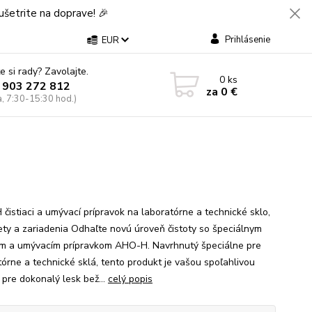
šetrite na doprave! 🎉
Prihlásenie
EUR
e si rady? Zavolajte.
0
ks
 903 272 812
za
0 €
a, 7:30-15:30 hod.)
čistiaci a umývací prípravok na laboratórne a technické sklo,
ty a zariadenia Odhaľte novú úroveň čistoty so špeciálnym
cim a umývacím prípravkom AHO-H. Navrhnutý špeciálne pre
tórne a technické sklá, tento produkt je vašou spoľahlivou
 pre dokonalý lesk bež...
celý popis