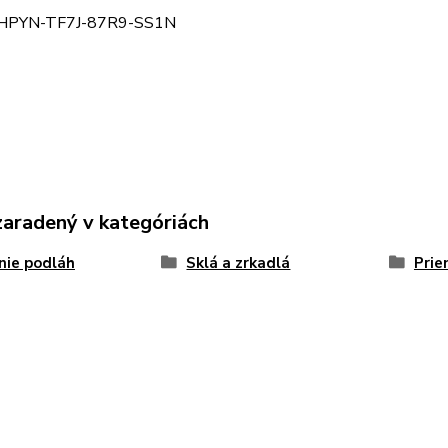
: HPYN-TF7J-87R9-SS1N
zaradený v kategóriách
nie podláh
Sklá a zrkadlá
Prie