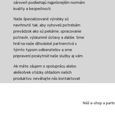
zároveň podliehajú najprísnejším normám
kvality a bezpečnosti.
Naše špecializované výrobky sú
navrhnuté tak, aby vyhoveli potrebám
prevádzok ako sú pekárne, spracovanie
potravín, výskumné ústavy a ďalšie. Sme
hrdí na naše dlhodobé partnerstvá s
týmto typom odberateľov a sme
pripravení poskytnúť naše služby aj vám.
Ak máte záujem o spoluprácu alebo
akékoľvek otázky ohľadom našich
produktov, neváhajte nás kontaktovať.
Naši odborníci sú pripravení odpovedať na
vaše otázky a poskytnúť vám informácie,
ktoré potrebujete.
Náš e-shop a partn
Tešíme sa na možnosť spolupráce.