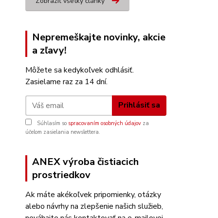
Zobraziť všetky články
Nepremeškajte novinky, akcie
a zľavy!
Môžete sa kedykoľvek odhlásiť.
Zasielame raz za 14 dní.
Prihlásiť sa
Súhlasím so
spracovaním osobných údajov
za
účelom zasielania newslettera.
ANEX výroba čistiacich
prostriedkov
Ak máte akékoľvek pripomienky, otázky
alebo návrhy na zlepšenie našich služieb,
neváhajte nás kontaktovať na e-mailovej