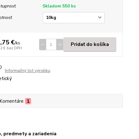
tupnosť
Skladom 550 ks
otnosť
,75 €
/
ks
Pridať do košíka
32 €
bez DPH
Informačný list výrobku
Komentáre
1
o, predmety a zariadenia