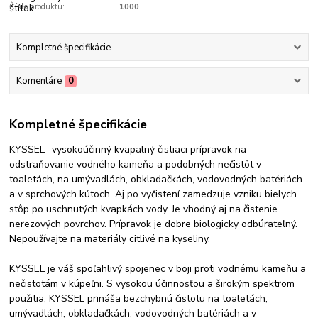
Číslo produktu:
1000
Kompletné špecifikácie
Komentáre
0
Kompletné špecifikácie
KYSSEL -vysokoúčinný kvapalný čistiaci prípravok na
odstraňovanie vodného kameňa a podobných nečistôt v
toaletách, na umývadlách, obkladačkách, vodovodných batériách
a v sprchových kútoch. Aj po vyčistení zamedzuje vzniku bielych
stôp po uschnutých kvapkách vody. Je vhodný aj na čistenie
nerezových povrchov. Prípravok je dobre biologicky odbúrateľný.
Nepoužívajte na materiály citlivé na kyseliny.
KYSSEL je váš spoľahlivý spojenec v boji proti vodnému kameňu a
nečistotám v kúpeľni. S vysokou účinnosťou a širokým spektrom
použitia, KYSSEL prináša bezchybnú čistotu na toaletách,
umývadlách, obkladačkách, vodovodných batériách a v