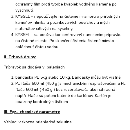
ochranný film proti tvorbe kvapiek vodného kameňa po
vyschnutí.
KYSSEL – nepoužívajte na čistenie mramoru a prírodných
kameňov, hliníka a pozinkovaných povrchov a iných
materiálov citlivých na kyseliny.
KYSSEL – sa používa koncentrovaný nanesením prípravku
na čistené miesto. Po skončení čistenia čistené miesto
opláchnuť čistou vodou.
II. Trhové druhy:
Prípravok sa dodáva v baleniach:
bandaska PE 5kg alebo 10 kg. Bandasky môžu byť vratné.
PE fľaša 500 ml (450 g )s mechanickým rozprašovačom a PE
fľaša 500 ml ( 450 g ) bez rozprašovača ako náhradná
náplň. Fľaše sú potom balené do kartónov. Kartón je
opatrený kontrolným lístkom.
III. Fyz.- chemické parametre
Vzhľad: viskózna priehľadná tekutina