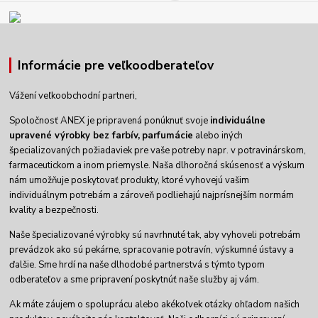
Informácie pre veľkoodberateľov
Vážení veľkoobchodní partneri,
Spoločnosť ANEX je pripravená ponúknuť svoje
individuálne
upravené výrobky
bez farbív,
parfumácie
alebo iných
špecializovaných požiadaviek pre vaše potreby napr. v potravinárskom,
farmaceutickom a inom priemysle. Naša dlhoročná skúsenosť a výskum
nám umožňuje poskytovať produkty, ktoré vyhovejú vašim
individuálnym potrebám a zároveň podliehajú najprísnejším normám
kvality a bezpečnosti.
Naše špecializované výrobky sú navrhnuté tak, aby vyhoveli potrebám
prevádzok ako sú pekárne, spracovanie potravín, výskumné ústavy a
ďalšie. Sme hrdí na naše dlhodobé partnerstvá s týmto typom
odberateľov a sme pripravení poskytnúť naše služby aj vám.
Ak máte záujem o spoluprácu alebo akékoľvek otázky ohľadom našich