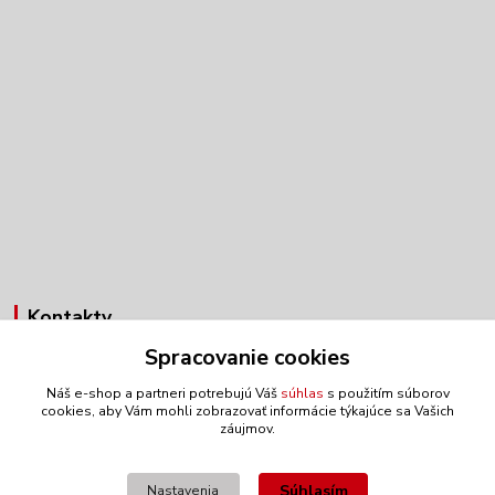
Kontakty
Spracovanie cookies
Obchodné oddelenie
+421 903 272 812
Náš e-shop a partneri potrebujú Váš
súhlas
s použitím súborov
(Po-Pia, 7:30-15:30 hod.)
cookies, aby Vám mohli zobrazovať informácie týkajúce sa Vašich
záujmov.
anex@anex.sk
Súhlasím
Nastavenia