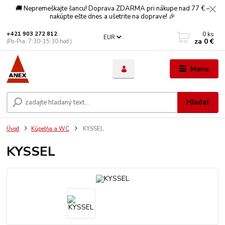
🚚 Nepremeškajte šancu! Doprava ZDARMA pri nákupe nad 77 € –
nakúpte ešte dnes a ušetrite na doprave! 🎉
0
ks
+421 903 272 812
EUR
za
0 €
(Po-Pia, 7:30-15:30 hod.)
Menu
Hľadať
Úvod
Kúpeľňa a WC
KYSSEL
KYSSEL