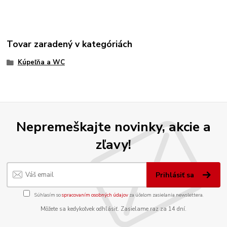
Tovar zaradený v kategóriách
Kúpeľňa a WC
Nepremeškajte novinky, akcie a
zľavy!
Prihlásiť sa
Súhlasím so
spracovaním osobných údajov
za účelom zasielania newslettera.
Môžete sa kedykoľvek odhlásiť. Zasielame raz za 14 dní.