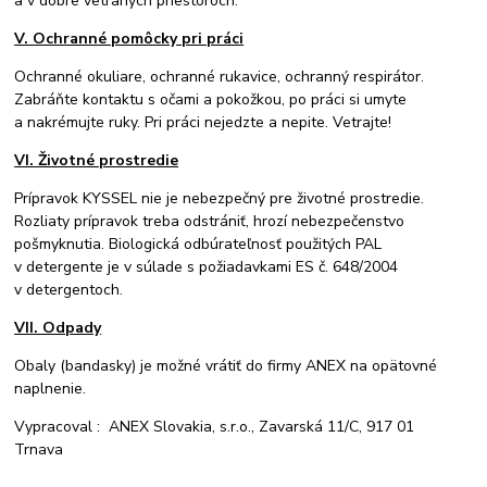
a v dobre vetraných priestoroch.
V. Ochranné pomôcky pri práci
Ochranné okuliare, ochranné rukavice, ochranný respirátor.
Zabráňte kontaktu s očami a pokožkou, po práci si umyte
a nakrémujte ruky. Pri práci nejedzte a nepite. Vetrajte!
VI. Životné prostredie
Prípravok KYSSEL nie je nebezpečný pre životné prostredie.
Rozliaty prípravok treba odstrániť, hrozí nebezpečenstvo
pošmyknutia. Biologická odbúrateľnosť použitých PAL
v detergente je v súlade s požiadavkami ES č. 648/2004
v detergentoch.
VII. Odpady
Obaly (bandasky) je možné vrátiť do firmy ANEX na opätovné
naplnenie.
Vypracoval : ANEX Slovakia, s.r.o., Zavarská 11/C, 917 01
Trnava