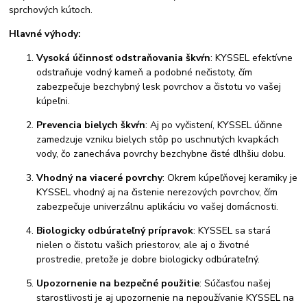
sprchových kútoch.
Hlavné výhody:
Vysoká účinnosť odstraňovania škvŕn
: KYSSEL efektívne
odstraňuje vodný kameň a podobné nečistoty, čím
zabezpečuje bezchybný lesk povrchov a čistotu vo vašej
kúpeľni.
Prevencia bielych škvŕn
: Aj po vyčistení, KYSSEL účinne
zamedzuje vzniku bielych stôp po uschnutých kvapkách
vody, čo zanecháva povrchy bezchybne čisté dlhšiu dobu.
Vhodný na viaceré povrchy
: Okrem kúpeľňovej keramiky je
KYSSEL vhodný aj na čistenie nerezových povrchov, čím
zabezpečuje univerzálnu aplikáciu vo vašej domácnosti.
Biologicky odbúrateľný prípravok
: KYSSEL sa stará
nielen o čistotu vašich priestorov, ale aj o životné
prostredie, pretože je dobre biologicky odbúrateľný.
Upozornenie na bezpečné použitie
: Súčasťou našej
starostlivosti je aj upozornenie na nepoužívanie KYSSEL na