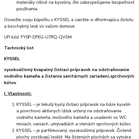
materiály citlivé na kyseliny, čím zabezpečujeme bezpečnosť
používania.
Osviežte svoju kúpeľňu s KYSSEL a zaistite si dlhotrvajúcu čistotu
a bezchybný lesk vo vašom domove.
UFI kód: FY0P-DFKG-U7RQ-QVSM
Technický list
KYSSEL
vysokoúčinný kvapalný čistiaci prípravok na odstraňovanie
vodného kameňa a čistenie sanitárnych zariadení,sprchových
kútov
I. Vlastnosti:
KYSSEL – je tekutý kyslý čistiaci prípravok na báze kyselín
a povrchovo aktívnych látok určený na odstraňovanie
vodného kameňa, močového kameňa a usadenín vo WC
misiach, vaniach, umývadlách a stenách sprchových kútov.
KYSSEL – je parfémovaný, vysokoúčinný prípravok. Čistené
plochy zostávajú lesklé. Na čistených plochách sa vytvára