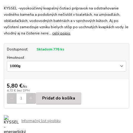
KYSSEL -vysokoúčinný kvapalný čistiaci prípravok na odstraňovanie
vodného kameňa a podobných nečistôt v toaletách, na umývadlách,
obkladačkách, vodovodných batériách a v sprchových kútoch. Aj po
vyčistení zamedzuje vzniku bielych stôp po uschnutých kvapkách vody. Je
vhodný aj na čistenie nere...
celý popis
Dostupnosť
Skladom 776 ks
Hmotnosť
5,80 €
/
ks
4,72 €
bez DPH
Pridať do košíka
Informačný list výrobku