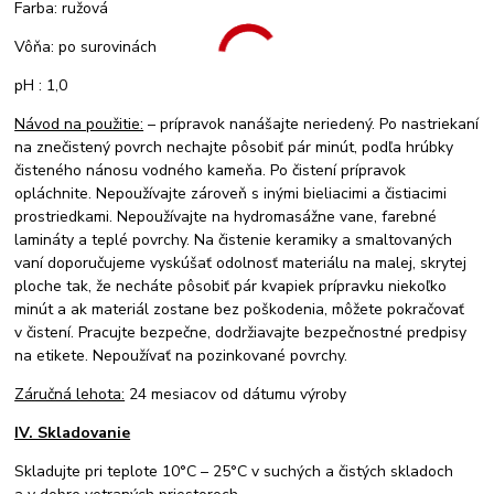
Farba: ružová
Vôňa: po surovinách
pH : 1,0
Návod na použitie:
– prípravok nanášajte neriedený. Po nastriekaní
na znečistený povrch nechajte pôsobiť pár minút, podľa hrúbky
čisteného nánosu vodného kameňa. Po čistení prípravok
opláchnite. Nepoužívajte zároveň s inými bieliacimi a čistiacimi
prostriedkami. Nepoužívajte na hydromasážne vane, farebné
lamináty a teplé povrchy. Na čistenie keramiky a smaltovaných
vaní doporučujeme vyskúšať odolnosť materiálu na malej, skrytej
ploche tak, že necháte pôsobiť pár kvapiek prípravku niekoľko
minút a ak materiál zostane bez poškodenia, môžete pokračovať
v čistení. Pracujte bezpečne, dodržiavajte bezpečnostné predpisy
na etikete. Nepoužívať na pozinkované povrchy.
Záručná lehota:
24 mesiacov od dátumu výroby
IV. Skladovanie
Skladujte pri teplote 10°C – 25°C v suchých a čistých skladoch