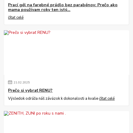
Prací gél na farebné prádlo bez parabénov: Prečo ako
mama používam roky ten istý...
čítať celé
21
.
02
.
2025
Prečo si vybrať RENU?
Výsledok odráža náš záväzok k dokonalosti a kvalie
čítať celé