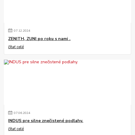
07
.
12
.
2024
ZENITH, ZUNI po roku s nami .
čítať celé
07
.
06
.
2024
INDUS pre silne znečistené podlahy.
čítať celé