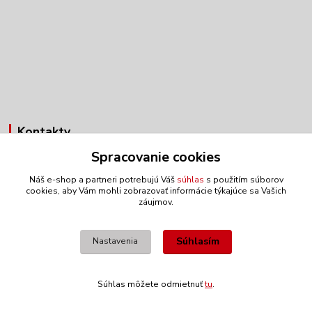
Kontakty
Spracovanie cookies
Obchodné oddelenie
+421 903 272 812
Náš e-shop a partneri potrebujú Váš
súhlas
s použitím súborov
(Po-Pia, 7:30-15:30 hod.)
cookies, aby Vám mohli zobrazovať informácie týkajúce sa Vašich
záujmov.
anex@anex.sk
Súhlasím
Nastavenia
Súhlas môžete odmietnuť
tu
.
Vytvorené na
Eshop-rychlo.sk