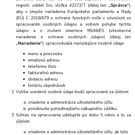
registri, oddiel Sro, vložka 42272/T
(ďalej len
„Správca“
),
aby v zmysle nariadenia Európskeho parlamentu a Rady
(EÚ) č. 2016/679 o ochrane fyzických osôb v súvislosti so
spracovaním osobných údajov a voľnom pohybe týchto
údajov a o zrušení smernice 95/46/ES (všeobecné
nariadenie o ochrane osobných údajov) (ďalej len
„Nariadenie“
), spracovával/a nasledujúce osobné údaje:
meno a priezvisko
emailovú adresu
telefónne číslo
fakturačnú adresu
dodaciu adresu
históriu objednávok
Vyššie uvedené osobné údaje budú spracované za účelom:
zriadenie a administrácia užívateľského účtu
ponúknutie pohodlnejšieho nákupného zážitku
Súhlas na spracovanie udeľujete po dobu
5 rokov
a to za
účelom:
zriadenie a administrácia užívateľského účtu, ak túto