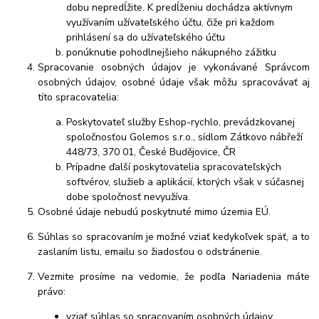
dobu nepredĺžite. K predĺženiu dochádza aktívnym
využívaním užívateľského účtu, čiže pri každom
prihlásení sa do užívateľského účtu
ponúknutie pohodlnejšieho nákupného zážitku
Spracovanie osobných údajov je vykonávané Správcom
osobných údajov, osobné údaje však môžu spracovávať aj
títo spracovatelia:
Poskytovateľ služby Eshop-rychlo, prevádzkovanej
spoločnosťou Golemos s.r.o., sídlom Zátkovo nábřeží
448/73, 370 01, České Budějovice, ČR
Prípadne ďalší poskytovatelia spracovateľských
softvérov, služieb a aplikácií, ktorých však v súčasnej
dobe spoločnosť nevyužíva.
Osobné údaj
e nebudú
poskytnuté mimo územia EÚ.
Súhlas so spracovaním je možné vziať kedykoľvek späť, a to
zaslaním listu, emailu so žiadosťou o odstránenie.
Vezmite prosíme na vedomie, že podľa Nariadenia máte
právo:
vziať súhlas so spracovaním osobných údajov