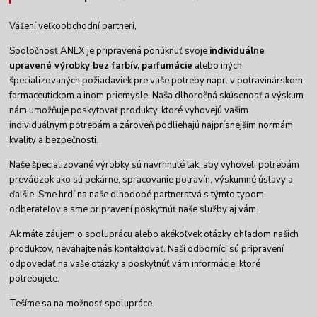
Vážení veľkoobchodní partneri,
Spoločnosť ANEX je pripravená ponúknuť svoje
individuálne
upravené výrobky
bez farbív,
parfumácie
alebo iných
špecializovaných požiadaviek pre vaše potreby napr. v potravinárskom,
farmaceutickom a inom priemysle. Naša dlhoročná skúsenosť a výskum
nám umožňuje poskytovať produkty, ktoré vyhovejú vašim
individuálnym potrebám a zároveň podliehajú najprísnejším normám
kvality a bezpečnosti.
Naše špecializované výrobky sú navrhnuté tak, aby vyhoveli potrebám
prevádzok ako sú pekárne, spracovanie potravín, výskumné ústavy a
ďalšie. Sme hrdí na naše dlhodobé partnerstvá s týmto typom
odberateľov a sme pripravení poskytnúť naše služby aj vám.
Ak máte záujem o spoluprácu alebo akékoľvek otázky ohľadom našich
produktov, neváhajte nás kontaktovať. Naši odborníci sú pripravení
odpovedať na vaše otázky a poskytnúť vám informácie, ktoré
potrebujete.
Tešíme sa na možnosť spolupráce.