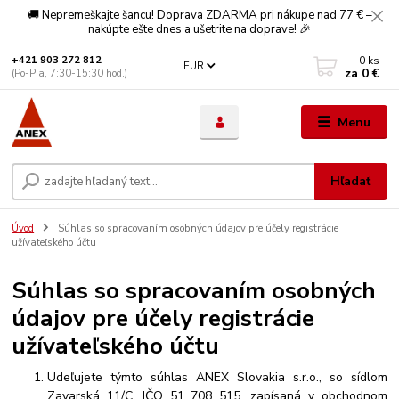
🚚 Nepremeškajte šancu! Doprava ZDARMA pri nákupe nad 77 € –
nakúpte ešte dnes a ušetrite na doprave! 🎉
0
ks
+421 903 272 812
EUR
za
0 €
(Po-Pia, 7:30-15:30 hod.)
Menu
Hľadať
Úvod
Súhlas so spracovaním osobných údajov pre účely registrácie
užívateľského účtu
Súhlas so spracovaním osobných
údajov pre účely registrácie
užívateľského účtu
Udeľujete týmto súhlas ANEX Slovakia s.r.o., so sídlom
Zavarská 11/C, IČO 51 708 515, zapísaná v obchodnom