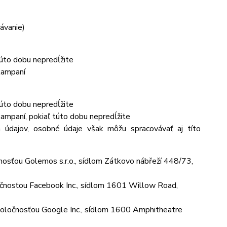
rávanie)
túto dobu nepredĺžite
kampaní
túto dobu nepredĺžite
ampaní, pokiaľ túto dobu nepredĺžite
 údajov, osobné údaje však môžu spracovávať aj títo
osťou Golemos s.r.o., sídlom Zátkovo nábřeží 448/73,
čnosťou Facebook Inc., sídlom 1601 Willow Road,
ločnosťou Google Inc., sídlom 1600 Amphitheatre