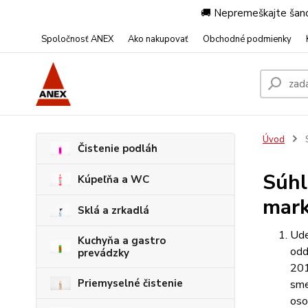
🚚 Nepremeškajte šanc
Spoločnosť ANEX
Ako nakupovať
Obchodné podmienky
Úvod
S
Čistenie podláh
Súhl
Kúpeľňa a WC
mark
Sklá a zrkadlá
Ude
Kuchyňa a gastro
odd
prevádzky
201
Priemyselné čistenie
sme
oso