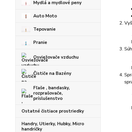
Mydlá a mydlové peny
Auto Moto
Vyš
Tepovanie
Pranie
Súh
Osviežovače vzduchu
Čističe na Bazény
Spr
spr
Fľaše , bandasky,
rozprašovače,
príslušenstvo
Ostatné čistiace prostriedky
Handry, Utierky, Hubky, Micro
handričky