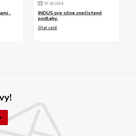
07
.
06
.
2024
ami .
INDUS pre silne znečistené
podlahy.
čítať celé
vy!