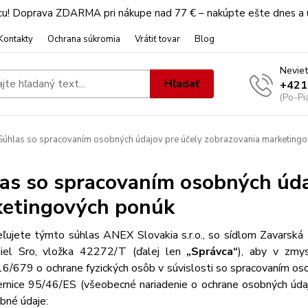
u! Doprava ZDARMA pri nákupe nad 77 € – nakúpte ešte dnes a u
Kontakty
Ochrana súkromia
Vrátiť tovar
Blog
Neviet
Hľadať
+421
(Po-Pi
úhlas so spracovaním osobných údajov pre účely zobrazovania marketing
as so spracovaním osobných úda
etingových ponúk
ľujete týmto súhlas ANEX Slovakia s.r.o., so sídlom Zavarská
iel Sro, vložka 42272/T
(ďalej len
„Správca“
), aby v zmy
6/679 o ochrane fyzických osôb v súvislosti so spracovaním os
rnice 95/46/ES (všeobecné nariadenie o ochrane osobných údaj
bné údaje: