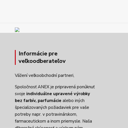
Informácie pre
veľkoodberateľov
Vážení veľkoobchodní partneri,
Spoločnosť ANEX je pripravená ponúknuť
svoje
individuálne upravené výrobky
bez farbív,
parfumácie
alebo iných
špecializovaných požiadaviek pre vaše
potreby napr. v potravinárskom,
farmaceutickom a inom priemysle. Naša
dlhoročná skúsenosť a výskum nám