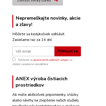
Zobraziť všetky články
Nepremeškajte novinky, akcie
a zľavy!
Môžete sa kedykoľvek odhlásiť.
Zasielame raz za 14 dní.
Prihlásiť sa
Súhlasím so
spracovaním osobných údajov
za
účelom zasielania newslettera.
ANEX výroba čistiacich
prostriedkov
Ak máte akékoľvek pripomienky, otázky
alebo návrhy na zlepšenie našich služieb,
neváhajte nás kontaktovať na e-mailovej