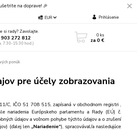
šetrite na doprave! 🎉
Prihlásenie
EUR
e si rady? Zavolajte.
0
ks
 903 272 812
za
0 €
a, 7:30-15:30 hod.)
ových ponúk
jov pre účely zobrazovania
 11/C, IČO 51 708 515, zapísaná v obchodnom registri ,
sle nariadenia Európskeho parlamentu a Rady (EÚ) č.
obných údajov a voľnom pohybe týchto údajov a o zrušení
ov) (ďalej len
„Nariadenie“
), spracovával/a nasledujúce