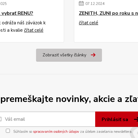
2025
07
.
12
.
2024
i vybrať RENU?
ZENITH, ZUNI po roku s n
 odráža náš záväzok k
čítať celé
sti a kvalie
čítať celé
Zobraziť všetky články
premeškajte novinky, akcie a zľa
Prihlásiť sa
Súhlasím so
spracovaním osobných údajov
za účelom zasielania newslettera.