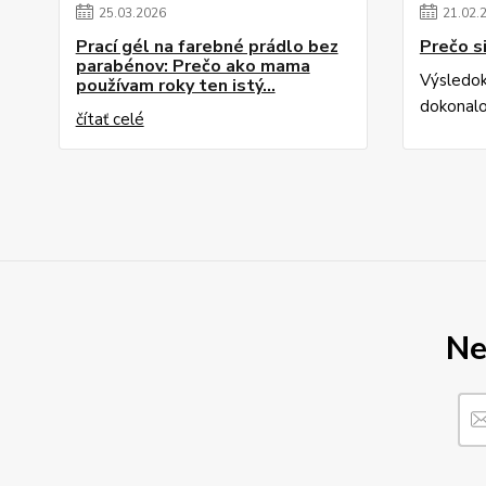
25
.
03
.
2026
21
.
02
.
Prací gél na farebné prádlo bez
Prečo s
parabénov: Prečo ako mama
Výsledok
používam roky ten istý...
dokonalo
čítať celé
Ne