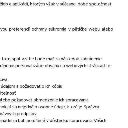
ieb a aplikácií, ktorých však v súčasnej dobe spoločnosť
avou preferencií ochrany súkromia v pätičke webu alebo
, toto späť vzatie bude mať za následok
zabránenie
ránenie personalizácie obsahu na webových stránkach e-
cúva
 údajom a požadovať o ich kópiu
iteľnosť
 alebo požadovať obmedzenie ich spracovania
okiaľ sa nejedná o osobné údaje, ktoré je Správca
právnych predpisov
ariadenia boli porušené v dôsledku spracovania Vašich