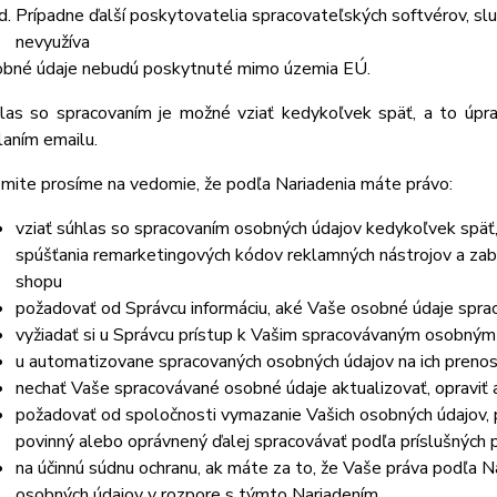
Prípadne ďalší poskytovatelia spracovateľských softvérov, služ
nevyužíva
bné údaj
e nebudú
poskytnuté mimo územia EÚ.
las so spracovaním je možné vziať kedykoľvek späť, a to
úpr
laním emailu.
mite prosíme na vedomie, že podľa Nariadenia máte právo:
vziať súhlas so spracovaním osobných údajov kedykoľvek späť
spúšťania remarketingových kódov reklamných nástrojov a zab
shopu
požadovať od Správcu informáciu, aké Vaše osobné údaje spra
vyžiadať si u Správcu prístup k Vašim spracovávaným osobným
u automatizovane spracovaných osobných údajov na ich prenos
nechať Vaše spracovávané osobné údaje aktualizovať, opraviť
požadovať od spoločnosti vymazanie Vašich osobných údajov, p
povinný alebo oprávnený ďalej spracovávať podľa príslušných 
na účinnú súdnu ochranu, ak máte za to, že Vaše práva podľa N
osobných údajov v rozpore s týmto Nariadením