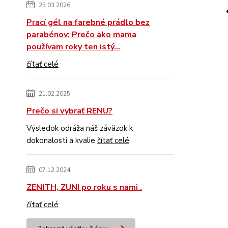
25.03.2026
Prací gél na farebné prádlo bez
parabénov: Prečo ako mama
používam roky ten istý...
čítať celé
21.02.2025
Prečo si vybrať RENU?
Výsledok odráža náš záväzok k
dokonalosti a kvalie
čítať celé
07.12.2024
ZENITH, ZUNI po roku s nami .
čítať celé