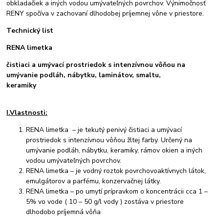
obkladačiek a iných vodou umývateľných povrchov. Výnimočnosť
RENY spočíva v zachovaní dlhodobej príjemnej vône v priestore.
Technický list
RENA limetka
čistiaci a umývací prostriedok s intenzívnou vôňou na
umývanie podláh, nábytku, laminátov, smaltu,
keramiky
I.Vlastnosti:
RENA limetka – je tekutý penivý čistiaci a umývací
prostriedok s intenzívnou vôňou žltej farby. Určený na
umývanie podláh, nábytku, keramiky, rámov okien a iných
vodou umývateľných povrchov.
RENA limetka – je vodný roztok povrchovoaktívnych látok,
emulgátorov a parfému, konzervačnej látky.
RENA limetka – po umytí prípravkom o koncentrácii cca 1 –
5% vo vode ( 10 – 50 g/l vody ) zostáva v priestore
dlhodobo príjemná vôňa