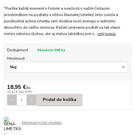
"Prežite každý moment v čistote a sviežosti s naším čistiacim
prostriedkom na podlahy s vôňou šťavnatej limetky! Jeho svieža a
povzbudivá aróma limetky vám dodáva novú energiu a radostnú
atmosféru do vášho domova. Každé umývanie podláh sa tak stane
nielen rutinnou úlohou, ale aj malou lahôdkou pre v...
celý popis
Dostupnosť
Skladom 996 ks
Hmotnosť
18,95 €
/
ks
15,41 €
bez DPH
Pridať do košíka
Informačný list výrobku