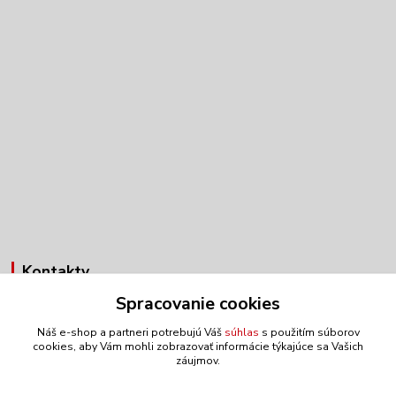
Kontakty
Spracovanie cookies
Obchodné oddelenie
+421 903 272 812
Náš e-shop a partneri potrebujú Váš
súhlas
s použitím súborov
(Po-Pia, 7:30-15:30 hod.)
cookies, aby Vám mohli zobrazovať informácie týkajúce sa Vašich
záujmov.
anex@anex.sk