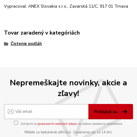
Vypracoval: ANEX Slovakia s.r.o., Zavarská 11/C, 917 01 Trnava
Tovar zaradený v kategóriách
Čistenie podláh
Nepremeškajte novinky, akcie a
zľavy!
Prihlásiť sa
Súhlasím so
spracovaním osobných údajov
za účelom zasielania newslettera.
Môžete sa kedykoľvek odhlásiť. Zasielame raz za 14 dní.