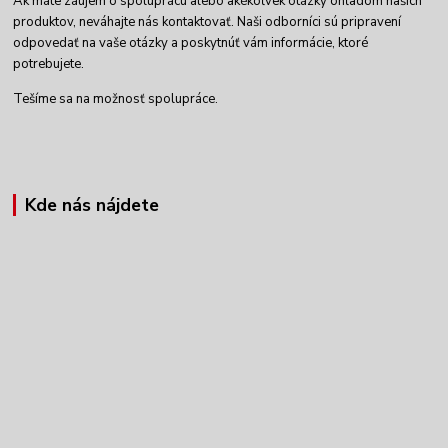
Ak máte záujem o spoluprácu alebo akékoľvek otázky ohľadom našich
produktov, neváhajte nás kontaktovať. Naši odborníci sú pripravení
odpovedať na vaše otázky a poskytnúť vám informácie, ktoré
potrebujete.
Tešíme sa na možnosť spolupráce.
Kde nás nájdete