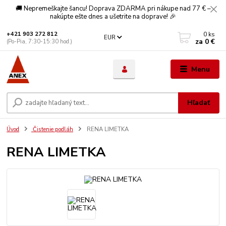
🚚 Nepremeškajte šancu! Doprava ZDARMA pri nákupe nad 77 € –
nakúpte ešte dnes a ušetrite na doprave! 🎉
0
ks
+421 903 272 812
EUR
za
0 €
(Po-Pia, 7:30-15:30 hod.)
Menu
Hľadať
Úvod
Čistenie podláh
RENA LIMETKA
RENA LIMETKA