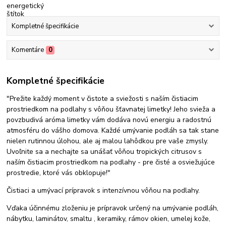
Kompletné špecifikácie
Komentáre
0
Kompletné špecifikácie
"Prežite každý moment v čistote a sviežosti s naším čistiacim
prostriedkom na podlahy s vôňou šťavnatej limetky! Jeho svieža a
povzbudivá aróma limetky vám dodáva novú energiu a radostnú
atmosféru do vášho domova. Každé umývanie podláh sa tak stane
nielen rutinnou úlohou, ale aj malou lahôdkou pre vaše zmysly.
Uvoľnite sa a nechajte sa unášať vôňou tropických citrusov s
naším čistiacim prostriedkom na podlahy - pre čisté a osviežujúce
prostredie, ktoré vás obklopuje!"
Čistiaci a umývací prípravok s intenzívnou vôňou na podlahy.
Vďaka účinnému zloženiu je prípravok určený na umývanie podláh,
nábytku, laminátov, smaltu , keramiky, rámov okien, umelej kože,