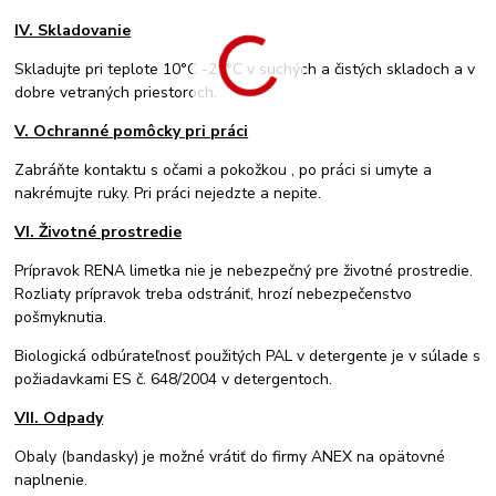
IV. Skladovanie
Skladujte pri teplote 10°C -25°C v suchých a čistých skladoch a v
dobre vetraných priestoroch.
V. Ochranné pomôcky pri práci
Zabráňte kontaktu s očami a pokožkou , po práci si umyte a
nakrémujte ruky. Pri práci nejedzte a nepite.
VI. Životné prostredie
Prípravok RENA limetka nie je nebezpečný pre životné prostredie.
Rozliaty prípravok treba odstrániť, hrozí nebezpečenstvo
pošmyknutia.
Biologická odbúrateľnosť použitých PAL v detergente je v súlade s
požiadavkami ES č. 648/2004 v detergentoch.
VII. Odpady
Obaly (bandasky) je možné vrátiť do firmy ANEX na opätovné
naplnenie.