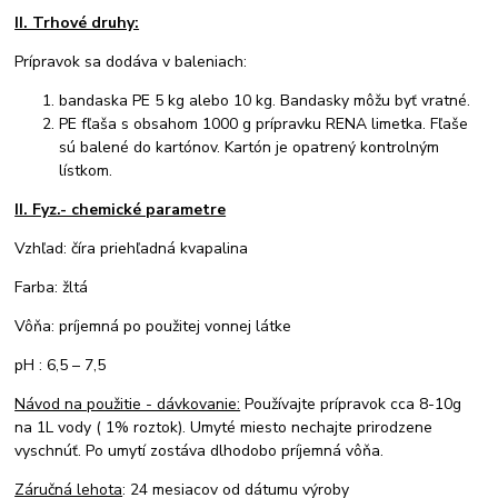
II. Trhové druhy:
Prípravok sa dodáva v baleniach:
bandaska PE 5 kg alebo 10 kg. Bandasky môžu byť vratné.
PE fľaša s obsahom 1000 g prípravku RENA limetka. Fľaše
sú balené do kartónov. Kartón je opatrený kontrolným
lístkom.
II. Fyz.- chemické parametre
Vzhľad: číra priehľadná kvapalina
Farba: žltá
Vôňa: príjemná po použitej vonnej látke
pH : 6,5 – 7,5
Návod na použitie - dávkovanie:
Používajte prípravok cca 8-10g
na 1L vody ( 1% roztok). Umyté miesto nechajte prirodzene
vyschnúť. Po umytí zostáva dlhodobo príjemná vôňa.
Záručná lehota
: 24 mesiacov od dátumu výroby