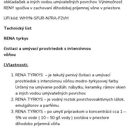
obkladačiek a iných vodou umývateľných povrchov. Výnimočnosť
RENY spočíva v zachovaní dlhodobej príjemnej vône v priestore.
UFI kód: WHYN-SFUR-N7RA-F2VH
Technický list
RENA tyrkys
čistiaci a umývací prostriedok s intenzívnou
vôňou
I.Vlastnosti:
RENA TYRKYS – je tekutý penivý čistiaci a umývací
prostriedok s intenzívnou vôňou modro-tyrkysovej farby.
Určený na umývanie podláh, nábytku, keramiky, rámov okien
a iných vodou umývateľných povrchov.
RENA TYRKYS – je vodný roztok povrchovoaktívnych látok,
emulgátorov a parfému.
RENA TYRKYS – po umytí prípravkom o koncentrácii cca 1 –
5% vo vode ( 10 – 50 g/l vody ) zostáva v priestore
dlhodobo príjemná vôňa