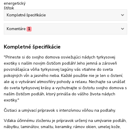
Kompletné špecifikácie
Komentáre
1
Kompletné špecifikácie
"Prineste si do svojho domova osviežujúci nádych tyrkysovej
exotiky s naším novým čističom podláh! Jeho jemná a zároveň
povznášajúca vôňa tyrkysovej lagúny vás vtiahne do sveta
pokojných vĺn a jasného neba. Každé použitie nie je len o čistení,
ale aj o vytváraní atmosféry pohody a relaxu. Nechajte sa unášať
do sveta tyrkysovej krásy a vychutnajte si čistotu svojho domova s
naším čističom podláh, ktorý prináša do vášho života nádych
exotiky."
Čistiaci a umývací prípravok s intenzívnou vôňou na podlahy.
Vďaka účinnému zloženiu je prípravok určený na umývanie podláh,
nábytku, laminátov, smaltu, keramiky, rámov okien, umelej kože,