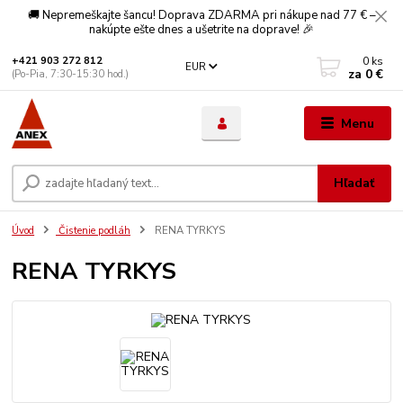
🚚 Nepremeškajte šancu! Doprava ZDARMA pri nákupe nad 77 € –
nakúpte ešte dnes a ušetrite na doprave! 🎉
0
ks
+421 903 272 812
EUR
za
0 €
(Po-Pia, 7:30-15:30 hod.)
Menu
Hľadať
Úvod
Čistenie podláh
RENA TYRKYS
RENA TYRKYS