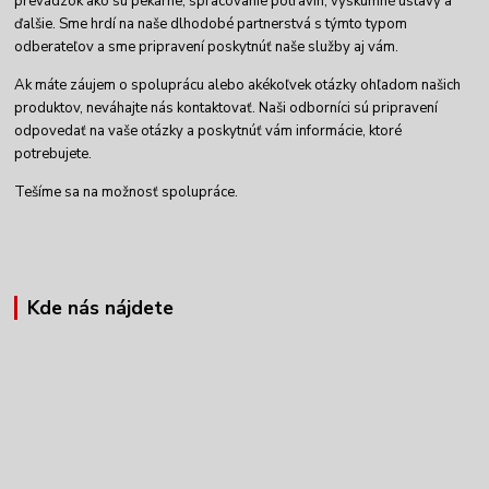
prevádzok ako sú pekárne, spracovanie potravín, výskumné ústavy a
ďalšie. Sme hrdí na naše dlhodobé partnerstvá s týmto typom
odberateľov a sme pripravení poskytnúť naše služby aj vám.
Ak máte záujem o spoluprácu alebo akékoľvek otázky ohľadom našich
produktov, neváhajte nás kontaktovať. Naši odborníci sú pripravení
odpovedať na vaše otázky a poskytnúť vám informácie, ktoré
potrebujete.
Tešíme sa na možnosť spolupráce.
Kde nás nájdete