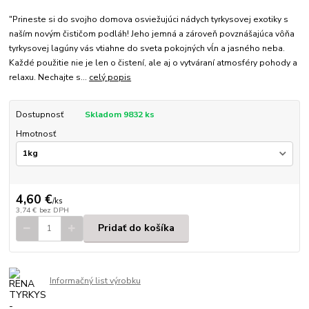
"Prineste si do svojho domova osviežujúci nádych tyrkysovej exotiky s
naším novým čističom podláh! Jeho jemná a zároveň povznášajúca vôňa
tyrkysovej lagúny vás vtiahne do sveta pokojných vĺn a jasného neba.
Každé použitie nie je len o čistení, ale aj o vytváraní atmosféry pohody a
relaxu. Nechajte s...
celý popis
Dostupnosť
Skladom 9832 ks
Hmotnosť
4,60 €
/
ks
3,74 €
bez DPH
Pridať do košíka
Informačný list výrobku