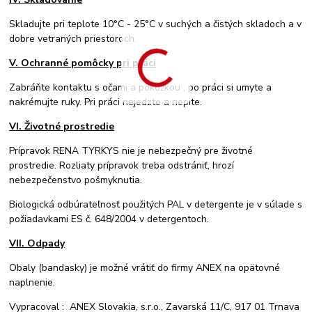
Skladujte pri teplote 10°C - 25°C v suchých a čistých skladoch a v
dobre vetraných priestoroch.
V. Ochranné pomôcky pri práci
Zabráňte kontaktu s očami a pokožkou , po práci si umyte a
nakrémujte ruky. Pri práci nejedzte a nepite.
VI. Životné prostredie
Prípravok RENA TYRKYS nie je nebezpečný pre životné
prostredie. Rozliaty prípravok treba odstrániť, hrozí
nebezpečenstvo pošmyknutia.
Biologická odbúrateľnosť použitých PAL v detergente je v súlade s
požiadavkami ES č. 648/2004 v detergentoch.
VII. Odpady
Obaly (bandasky) je možné vrátiť do firmy ANEX na opätovné
naplnenie.
Vypracoval : ANEX Slovakia, s.r.o., Zavarská 11/C, 917 01 Trnava