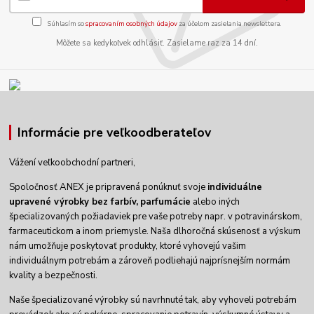
Súhlasím so
spracovaním osobných údajov
za účelom zasielania newslettera.
Môžete sa kedykoľvek odhlásiť. Zasielame raz za 14 dní.
Informácie pre veľkoodberateľov
Vážení veľkoobchodní partneri,
Spoločnosť ANEX je pripravená ponúknuť svoje
individuálne
upravené výrobky
bez farbív,
parfumácie
alebo iných
špecializovaných požiadaviek pre vaše potreby napr. v potravinárskom,
farmaceutickom a inom priemysle. Naša dlhoročná skúsenosť a výskum
nám umožňuje poskytovať produkty, ktoré vyhovejú vašim
individuálnym potrebám a zároveň podliehajú najprísnejším normám
kvality a bezpečnosti.
Naše špecializované výrobky sú navrhnuté tak, aby vyhoveli potrebám