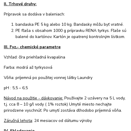
II. Trhové druhy:
Prípravok sa dodáva v baleniach:
bandaska PE 5 kg alebo 10 kg. Bandasky môžu byť vratné.
PE fľaša s obsahom 1000 g prípravku RENA tyrkys. Fľaše sú
balené do kartónov. Kartón je opatrený kontrolným lístkom.
III. Fyz.- chemické parametre
Vzhľad: číra priehľadná kvapalina
Farba: modrá až tyrkysová
Vôňa: príjemná po použitej vonnej látky Laundry
pH : 5,5 – 6,5
Návod na použitie - dávkovanie:
Používajte 2 uzávery na 5 L vody,
t.j. cca 8 – 10 g/l vody ( 1% roztok) Umyté miesto nechajte
prirodzene vyschnúť. Po umytí zostáva dlhodobo príjemná vôňa.
Záručná lehota
: 24 mesiacov od dátumu výroby
IV. Skladovanie