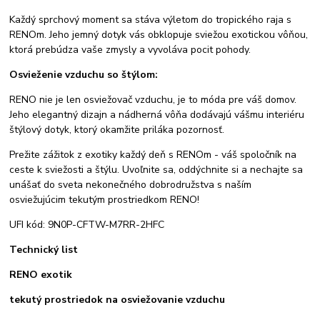
Každý sprchový moment sa stáva výletom do tropického raja s
RENOm. Jeho jemný dotyk vás obklopuje sviežou exotickou vôňou,
ktorá prebúdza vaše zmysly a vyvoláva pocit pohody.
Osvieženie vzduchu so štýlom:
RENO nie je len osviežovač vzduchu, je to móda pre váš domov.
Jeho elegantný dizajn a nádherná vôňa dodávajú vášmu interiéru
štýlový dotyk, ktorý okamžite priláka pozornosť.
Prežite zážitok z exotiky každý deň s RENOm - váš spoločník na
ceste k sviežosti a štýlu. Uvoľnite sa, oddýchnite si a nechajte sa
unášať do sveta nekonečného dobrodružstva s naším
osviežujúcim tekutým prostriedkom RENO!
UFI kód: 9N0P-CFTW-M7RR-2HFC
Technický list
RENO exotik
tekutý prostriedok na osviežovanie vzduchu