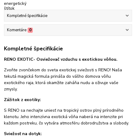
Kompletné špecifikácie
Komentáre
0
Kompletné špecifikácie
RENO EXOTIC- Osviežovač vzduchu s exotickou vôňou.
Zvoňte zvončekom do sveta exotickej sviežosti s RENO! Naša
tekutá magická formula prináša do vášho domova vôňu
exotického raja, ktorá okamžite zaháňa nudu a oživuje vaše
zmysly.
Zážitok z exotiky:
S RENO sa nechajte uniesť na tropický ostrov plný prírodného
klenotu. Jeho intenzívna exotická vôňa naberá na intenzite pri
každom postreku, čo vytvára atmosféru dobrodružstva a slobody.
Sviežosť na dotyk: