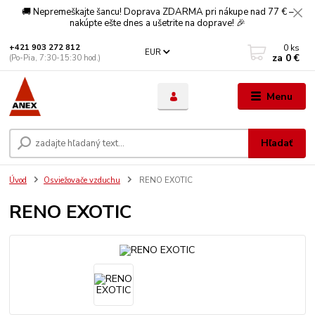
🚚 Nepremeškajte šancu! Doprava ZDARMA pri nákupe nad 77 € –
nakúpte ešte dnes a ušetrite na doprave! 🎉
0
ks
+421 903 272 812
EUR
za
0 €
(Po-Pia, 7:30-15:30 hod.)
Menu
Hľadať
Úvod
Osviežovače vzduchu
RENO EXOTIC
RENO EXOTIC