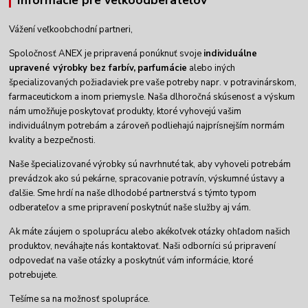
Informácie pre veľkoodberateľov
Vážení veľkoobchodní partneri,
Spoločnosť ANEX je pripravená ponúknuť svoje
individuálne
upravené výrobky
bez farbív,
parfumácie
alebo iných
špecializovaných požiadaviek pre vaše potreby napr. v potravinárskom,
farmaceutickom a inom priemysle. Naša dlhoročná skúsenosť a výskum
nám umožňuje poskytovať produkty, ktoré vyhovejú vašim
individuálnym potrebám a zároveň podliehajú najprísnejším normám
kvality a bezpečnosti.
Naše špecializované výrobky sú navrhnuté tak, aby vyhoveli potrebám
prevádzok ako sú pekárne, spracovanie potravín, výskumné ústavy a
ďalšie. Sme hrdí na naše dlhodobé partnerstvá s týmto typom
odberateľov a sme pripravení poskytnúť naše služby aj vám.
Ak máte záujem o spoluprácu alebo akékoľvek otázky ohľadom našich
produktov, neváhajte nás kontaktovať. Naši odborníci sú pripravení
odpovedať na vaše otázky a poskytnúť vám informácie, ktoré
potrebujete.
Tešíme sa na možnosť spolupráce.