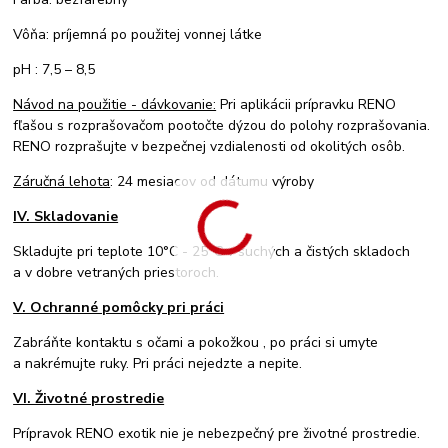
Vôňa: príjemná po použitej vonnej látke
pH : 7,5 – 8,5
Návod na použitie - dávkovanie:
Pri aplikácii prípravku RENO
fľašou s rozprašovačom pootočte dýzou do polohy rozprašovania.
RENO rozprašujte v bezpečnej vzdialenosti od okolitých osôb.
Záručná lehota
: 24 mesiacov od dátumu výroby
IV. Skladovanie
Skladujte pri teplote 10°C - 25°C v suchých a čistých skladoch
a v dobre vetraných priestoroch.
V. Ochranné pomôcky pri práci
Zabráňte kontaktu s očami a pokožkou , po práci si umyte
a nakrémujte ruky. Pri práci nejedzte a nepite.
VI. Životné prostredie
Prípravok RENO exotik nie je nebezpečný pre životné prostredie.