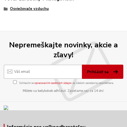
Osviežovače vzduchu
Nepremeškajte novinky, akcie a
zľavy!
Prihlásiť sa
Súhlasím so
spracovaním osobných údajov
za účelom zasielania newslettera.
Môžete sa kedykoľvek odhlásiť. Zasielame raz za 14 dní.