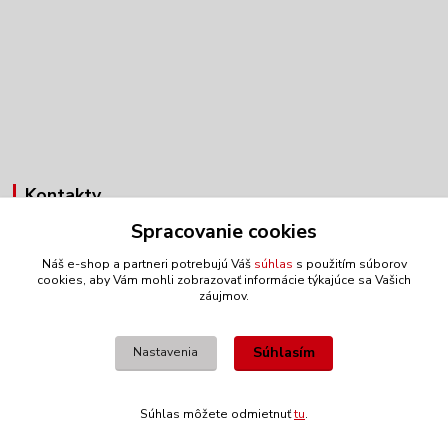
Kontakty
Spracovanie cookies
Obchodné oddelenie
+421 903 272 812
Náš e-shop a partneri potrebujú Váš
súhlas
s použitím súborov
(Po-Pia, 7:30-15:30 hod.)
cookies, aby Vám mohli zobrazovať informácie týkajúce sa Vašich
záujmov.
anex@anex.sk
Súhlasím
Nastavenia
Súhlas môžete odmietnuť
tu
.
Vytvorené na
Eshop-rychlo.sk