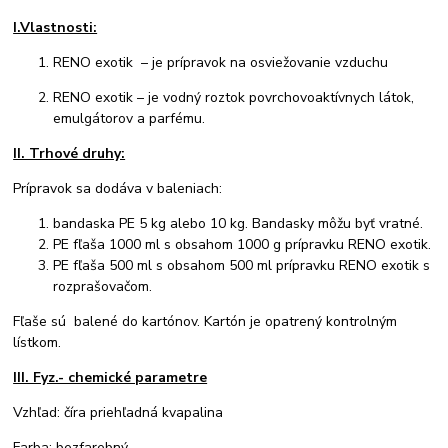
I.Vlastnosti:
RENO exotik – je prípravok na osviežovanie vzduchu
RENO exotik – je vodný roztok povrchovoaktívnych látok,
emulgátorov a parfému.
II. Trhové druhy:
Prípravok sa dodáva v baleniach:
bandaska PE 5 kg alebo 10 kg. Bandasky môžu byť vratné.
PE fľaša 1000 ml s obsahom 1000 g prípravku RENO exotik.
PE fľaša 500 ml s obsahom 500 ml prípravku RENO exotik s
rozprašovačom.
Fľaše sú balené do kartónov. Kartón je opatrený kontrolným
lístkom.
III. Fyz.- chemické parametre
Vzhľad: číra priehľadná kvapalina
Farba: bezfarebný