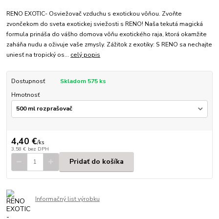
RENO EXOTIC- Osviežovač vzduchu s exotickou vôňou. Zvoňte
zvončekom do sveta exotickej sviežosti s RENO! Naša tekutá magická
formula prináša do vášho domova vôňu exotického raja, ktorá okamžite
zaháňa nudu a oživuje vaše zmysly. Zážitok z exotiky: S RENO sa nechajte
uniesť na tropický os...
celý popis
Dostupnosť
Skladom 575 ks
Hmotnosť
4,40 €
/
ks
3,58 €
bez DPH
Pridať do košíka
Informačný list výrobku