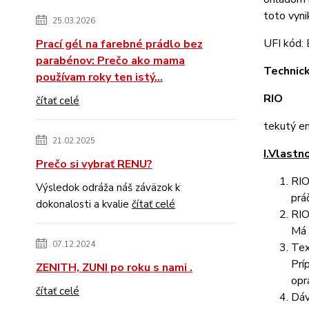
toto vyni
25.03.2026
UFI kód
Prací gél na farebné prádlo bez
parabénov: Prečo ako mama
Techni
používam roky ten istý...
RIO
čítať celé
tek
21.02.2025
I.Vlastn
Prečo si vybrať RENU?
RIO
Výsledok odráža náš záväzok k
prá
dokonalosti a kvalie
čítať celé
RIO
Má 
07.12.2024
Tex
Prí
ZENITH, ZUNI po roku s nami .
opr
čítať celé
Dáv