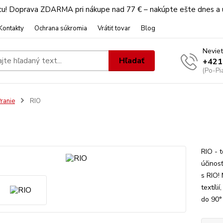
u! Doprava ZDARMA pri nákupe nad 77 € – nakúpte ešte dnes a u
Kontakty
Ochrana súkromia
Vrátiť tovar
Blog
Neviet
Hľadať
+421
(Po-Pi
ranie
RIO
RIO - 
účinosť
s RIO!
textíli
do 90° 