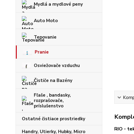
Mydlá a mydlové peny
Auto Moto
Tepovanie
Pranie
Osviežovače vzduchu
Čističe na Bazény
Fľaše , bandasky,
Kompl
rozprašovače,
príslušenstvo
Komple
Ostatné čistiace prostriedky
RIO - te
Handry, Utierky, Hubky, Micro