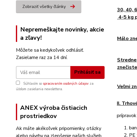
Zobraziť všetky články
30, 40,
4-5 kg 
Nepremeškajte novinky, akcie
a zľavy!
Málo zn
Môžete sa kedykoľvek odhlásiť.
Zasielame raz za 14 dní.
Stredne
znečist
Prihlásiť sa
Súhlasím so
spracovaním osobných údajov
za
Veľmi z
účelom zasielania newslettera.
II. Trhov
ANEX výroba čistiacich
prostriedkov
prípravok
ban
Ak máte akékoľvek pripomienky, otázky
PE 
alebo návrhy na zlepšenie našich služieb,