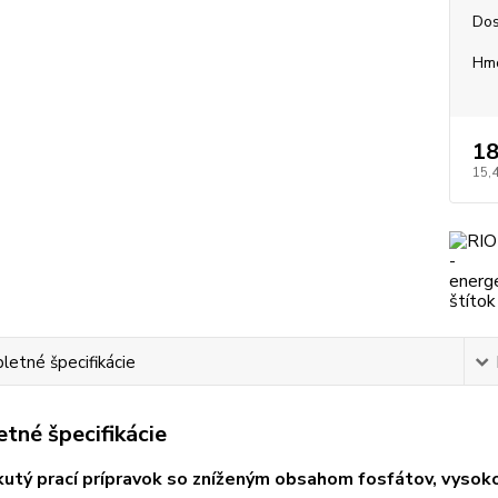
Dos
Hm
18
15,
etné špecifikácie
tné špecifikácie
kutý prací prípravok so zníženým obsahom fosfátov, vysok