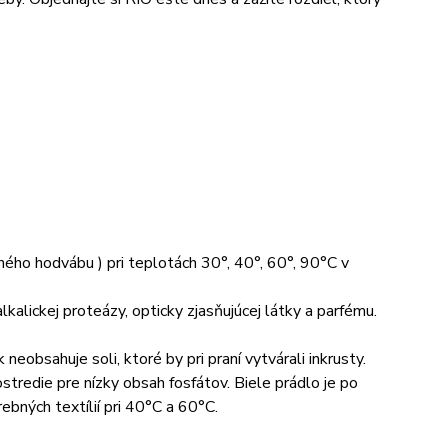
avok
odného hodvábu ) pri teplotách 30°, 40°, 60°, 90°C v
kalickej proteázy, opticky zjasňujúcej látky a parfému.
eobsahuje soli, ktoré by pri praní vytvárali inkrusty.
ostredie pre nízky obsah fosfátov. Biele prádlo je po
rebných textílií pri 40°C a 60°C.