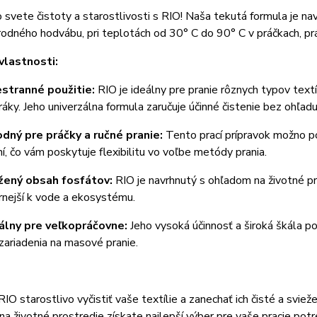
o svete čistoty a starostlivosti s RIO! Naša tekutá formula je nav
írodného hodvábu, pri teplotách od 30° C do 90° C v práčkach, prá
vlastnosti:
stranné použitie:
RIO je ideálny pre pranie rôznych typov textí
ráky. Jeho univerzálna formula zaručuje účinné čistenie bez ohľadu 
dný pre práčky a ručné pranie:
Tento prací prípravok možno pou
ní, čo vám poskytuje flexibilitu vo voľbe metódy prania.
žený obsah fosfátov:
RIO je navrhnutý s ohľadom na životné pr
rnejší k vode a ekosystému.
álny pre veľkopráčovne:
Jeho vysoká účinnosť a široká škála p
 zariadenia na masové pranie.
IO starostlivo vyčistiť vaše textílie a zanechať ich čisté a svie
a životné prostredie získate najlepší výber pre vaše pracie potre