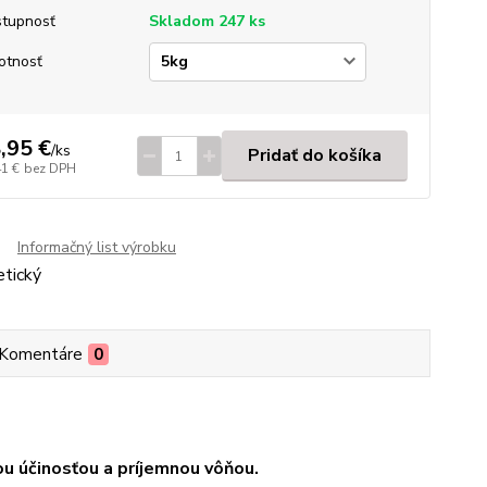
tupnosť
Skladom 247 ks
otnosť
,95 €
/
ks
Pridať do košíka
41 €
bez DPH
Informačný list výrobku
Komentáre
0
ou účinosťou a príjemnou vôňou.