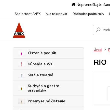
🚚 Nepremeškajte šanc
Spoločnosť ANEX
Ako nakupovať
Obchodné podmienky
Úvod
P
Čistenie podláh
RIO
Kúpeľňa a WC
Sklá a zrkadlá
Kuchyňa a gastro
prevádzky
Priemyselné čistenie