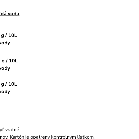
rdá voda
 / 10L
dy
 / 10L
dy
 / 10L
vody
ť vratné.
nov. Kartón je opatrený kontrolným lístkom.