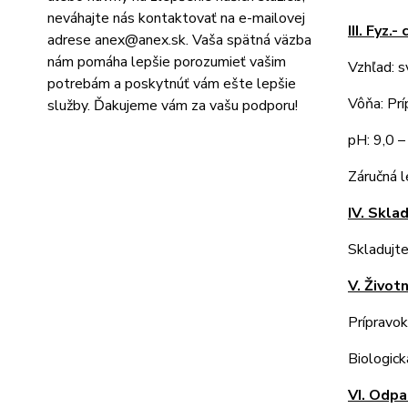
neváhajte nás kontaktovať na e-mailovej
III. Fyz
adrese
anex@anex.sk
. Vaša spätná väzba
nám pomáha lepšie porozumieť vašim
Vzhľad: s
potrebám a poskytnúť vám ešte lepšie
Vôňa: Prí
služby. Ďakujeme vám za vašu podporu!
pH: 9,0 –
Záručná 
IV. Skla
Skladujte
V. Život
Prípravok
Biologick
VI. Odp