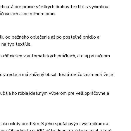
rhnutá pre pranie všetkých druhov textílií, s výnimkou
čovniach aj pri ručnom praní.
lií, od bežného oblečenia až po posteľné prádlo a
na typ textílie.
žiť nielen v automatických práčkach, ale aj pri ručnom
ostredie a má znížený obsah fosfátov, čo znamená, že je
oužitia ho robia ideálnym výberom pre veľkopráčovne a
že ako nikdy predtým. S jeho spoľahlivými výsledkami a
by. Objednajte si RIO ešte dnes a zažite rozdiel, ktorý