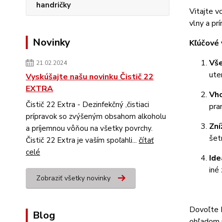
handričky
Vitajte v
vlny a pr
Novinky
Kľúčové 
Vše
21.02.2024
ute
Vyskúšajte našu novinku Čistič 22
EXTRA
Vho
Čistič 22 Extra - Dezinfekčný ,čistiaci
pra
prípravok so zvýšeným obsahom alkoholu
Zní
a príjemnou vôňou na všetky povrchy.
šet
Čistič 22 Extra je vaším spoľahli...
čítať
celé
Ide
iné
Zobraziť všetky novinky
Dovoľte R
Blog
ohľadom n