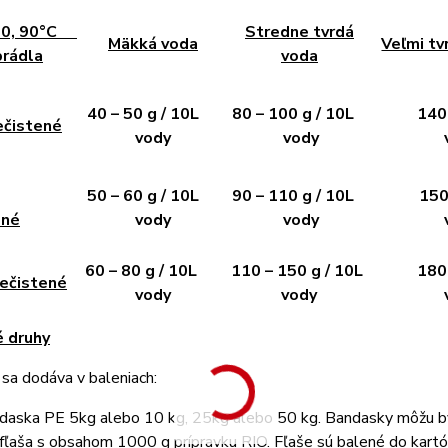
 60, 90°C
Stredne tvrdá
Mäkká voda
Veľmi tv
prádla
voda
40 – 50 g / 10L
80 – 100 g / 10L
140 g
ečistené
vody
vody
vo
50 – 60 g / 10L
90 – 110 g / 10L
150 g
ené
vody
vody
vo
60 – 80 g / 10L
110 – 150 g / 10L
180 g
nečistené
vody
vody
é druhy
 sa dodáva v baleniach:
daska PE 5kg alebo 10 kg, 25kg alebo 50 kg. Bandasky môžu by
fľaša s obsahom 1000 g prípravku RIO. Fľaše sú balené do kartó