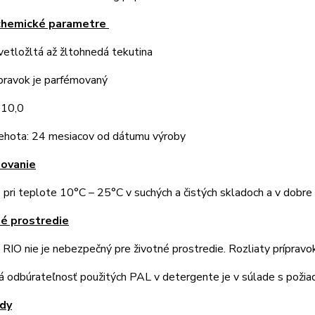
.- chemické parametre
vetložltá až žltohnedá tekutina
pravok je parfémovaný
 10,0
lehota: 24 mesiacov od dátumu výroby
dovanie
 pri teplote 10°C – 25°C v suchých a čistých skladoch a v dobre 
né prostredie
 RIO nie je nebezpečný pre životné prostredie. Rozliaty príprav
á odbúrateľnosť použitých PAL v detergente je v súlade s poži
ady