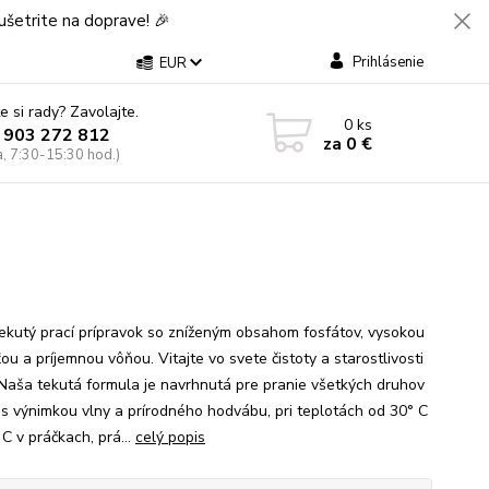
šetrite na doprave! 🎉
Prihlásenie
EUR
e si rady? Zavolajte.
0
ks
 903 272 812
za
0 €
a, 7:30-15:30 hod.)
tekutý prací prípravok so zníženým obsahom fosfátov, vysokou
ou a príjemnou vôňou. Vitajte vo svete čistoty a starostlivosti
 Naša tekutá formula je navrhnutá pre pranie všetkých druhov
í, s výnimkou vlny a prírodného hodvábu, pri teplotách od 30° C
C v práčkach, prá...
celý popis