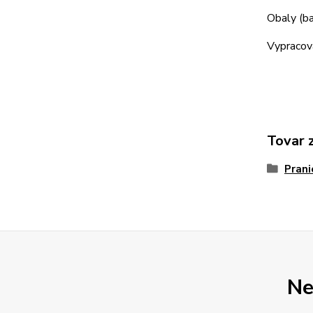
Obaly (ba
Vypracova
Tovar 
Prani
Ne