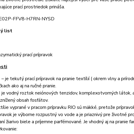
kajúce prací prostriedok prináša.
: E02P-FFV8-H7RN-NYSD
cký list
utý enzymatický prací prípr
osti
 – je tekutý prací prípravok na pranie textílií ( okrem vlny a prír
čkach ako aj na ručné pranie.
 je vodný roztok neiónových tenzidov, komplexotvorných látok, al
znížený obsah fosfátov.
tílie vyprané v pracom prípravku RIO sú mäkké, pretože prípravok n
pravok je výborne rozpustný vo vode a je priaznivý pre životné pr
aní žiarivo biele a príjemne parfémované. Je vhodný aj na pranie fa
kovanie: