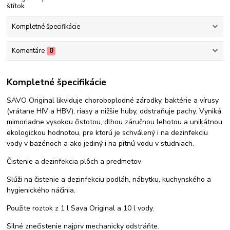
Kompletné špecifikácie
Komentáre
0
Kompletné špecifikácie
SAVO Original likviduje choroboplodné zárodky, baktérie a vírusy
(vrátane HIV a HBV), riasy a nižšie huby, odstraňuje pachy. Vyniká
mimoriadne vysokou čistotou, dlhou záručnou lehotou a unikátnou
ekologickou hodnotou, pre ktorú je schválený i na dezinfekciu
vody v bazénoch a ako jediný i na pitnú vodu v studniach.
Čistenie a dezinfekcia plôch a predmetov
Slúži na čistenie a dezinfekciu podláh, nábytku, kuchynského a
hygienického náčinia.
Použite roztok z 1 l Sava Original a 10 l vody.
Silné znečistenie najprv mechanicky odstráňte.