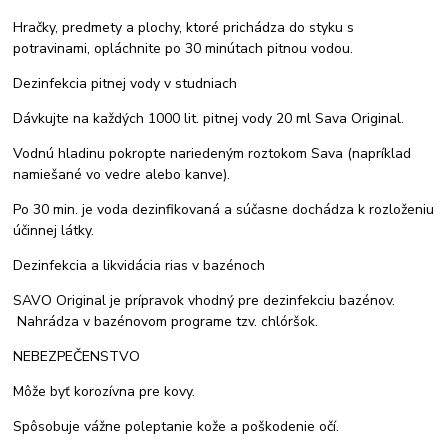
Hračky, predmety a plochy, ktoré prichádza do styku s
potravinami, opláchnite po 30 minútach pitnou vodou.
Dezinfekcia pitnej vody v studniach
Dávkujte na každých 1000 lit. pitnej vody 20 ml Sava Original.
Vodnú hladinu pokropte nariedeným roztokom Sava (napríklad
namiešané vo vedre alebo kanve).
Po 30 min. je voda dezinfikovaná a súčasne dochádza k rozloženiu
účinnej látky.
Dezinfekcia a likvidácia rias v bazénoch
SAVO Original je prípravok vhodný pre dezinfekciu bazénov.
Nahrádza v bazénovom programe tzv. chlóršok.
NEBEZPEČENSTVO
Môže byť korozívna pre kovy.
Spôsobuje vážne poleptanie kože a poškodenie očí.