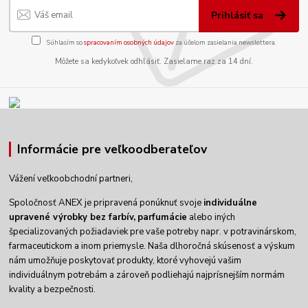
Prihlásiť sa
Súhlasím so
spracovaním osobných údajov
za účelom zasielania newslettera.
Môžete sa kedykoľvek odhlásiť. Zasielame raz za 14 dní.
Informácie pre veľkoodberateľov
Vážení veľkoobchodní partneri,
Spoločnosť ANEX je pripravená ponúknuť svoje
individuálne
upravené výrobky
bez farbív,
parfumácie
alebo iných
špecializovaných požiadaviek pre vaše potreby napr. v potravinárskom,
farmaceutickom a inom priemysle. Naša dlhoročná skúsenosť a výskum
nám umožňuje poskytovať produkty, ktoré vyhovejú vašim
individuálnym potrebám a zároveň podliehajú najprísnejším normám
kvality a bezpečnosti.