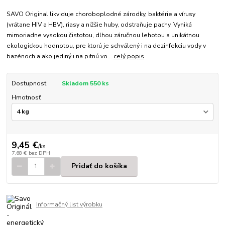
SAVO Original likviduje choroboplodné zárodky, baktérie a vírusy
(vrátane HIV a HBV), riasy a nižšie huby, odstraňuje pachy. Vyniká
mimoriadne vysokou čistotou, dlhou záručnou lehotou a unikátnou
ekologickou hodnotou, pre ktorú je schválený i na dezinfekciu vody v
bazénoch a ako jediný i na pitnú vo...
celý popis
Dostupnosť
Skladom 550 ks
Hmotnosť
9,45 €
/
ks
7,68 €
bez DPH
Pridať do košíka
Informačný list výrobku