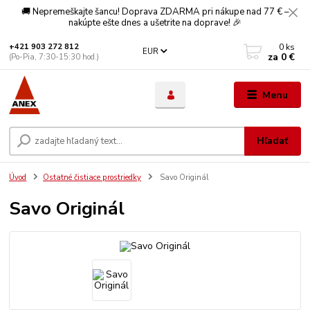
🚚 Nepremeškajte šancu! Doprava ZDARMA pri nákupe nad 77 € –
nakúpte ešte dnes a ušetrite na doprave! 🎉
0
ks
+421 903 272 812
EUR
za
0 €
(Po-Pia, 7:30-15:30 hod.)
Menu
Hľadať
Úvod
Ostatné čistiace prostriedky
Savo Originál
Savo Originál