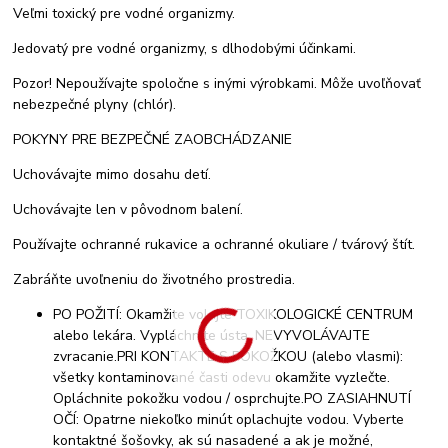
Veľmi toxický pre vodné organizmy.
Jedovatý pre vodné organizmy, s dlhodobými účinkami.
Pozor! Nepoužívajte spoločne s inými výrobkami. Môže uvoľňovať
nebezpečné plyny (chlór).
POKYNY PRE BEZPEČNÉ ZAOBCHÁDZANIE
Uchovávajte mimo dosahu detí.
Uchovávajte len v pôvodnom balení.
Používajte ochranné rukavice a ochranné okuliare / tvárový štít.
Zabráňte uvoľneniu do životného prostredia.
PO POŽITÍ: Okamžite volajte TOXIKOLOGICKÉ CENTRUM
alebo lekára. Vypláchnite ústa. NEVYVOLÁVAJTE
zvracanie.PRI KONTAKTE S POKOŽKOU (alebo vlasmi):
všetky kontaminované časti odevu okamžite vyzlečte.
Opláchnite pokožku vodou / osprchujte.PO ZASIAHNUTÍ
OČÍ: Opatrne niekoľko minút oplachujte vodou. Vyberte
kontaktné šošovky, ak sú nasadené a ak je možné,