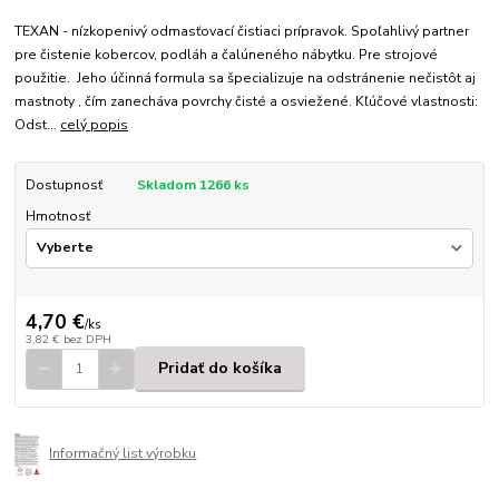
TEXAN - nízkopenivý odmasťovací čistiaci prípravok. Spoľahlivý partner
pre čistenie kobercov, podláh a čalúneného nábytku. Pre strojové
použitie. Jeho účinná formula sa špecializuje na odstránenie nečistôt aj
mastnoty , čím zanecháva povrchy čisté a osviežené. Kľúčové vlastnosti:
Odst...
celý popis
Dostupnosť
Skladom 1266 ks
Hmotnosť
4,70 €
/
ks
3,82 €
bez DPH
Pridať do košíka
Informačný list výrobku