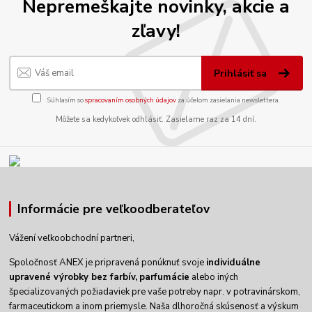
Nepremeškajte novinky, akcie a
zľavy!
Prihlásiť sa
Súhlasím so
spracovaním osobných údajov
za účelom zasielania newslettera.
Môžete sa kedykoľvek odhlásiť. Zasielame raz za 14 dní.
Informácie pre veľkoodberateľov
Vážení veľkoobchodní partneri,
Spoločnosť ANEX je pripravená ponúknuť svoje
individuálne
upravené výrobky
bez farbív,
parfumácie
alebo iných
špecializovaných požiadaviek pre vaše potreby napr. v potravinárskom,
farmaceutickom a inom priemysle. Naša dlhoročná skúsenosť a výskum