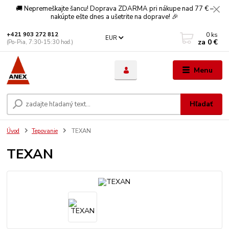
🚚 Nepremeškajte šancu! Doprava ZDARMA pri nákupe nad 77 € –
nakúpte ešte dnes a ušetrite na doprave! 🎉
0
ks
+421 903 272 812
EUR
za
0 €
(Po-Pia, 7:30-15:30 hod.)
Menu
Hľadať
Úvod
Tepovanie
TEXAN
TEXAN