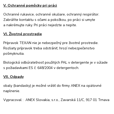
V. Ochranné pomôcky pri práci
Ochranné rukavice, ochranné okuliare, ochranný respirátor.
Zabráňte kontaktu s očami a pokožkou, po práci si umyte
a nakrémujte ruky. Pri práci nejedzte a nepite.
VI. Životné prostredie
Prípravok TEXAN nie je nebezpečný pre životné prostredie.
Rozliaty prípravok treba odstrániť, hrozí nebezpečenstvo
pošmyknutia.
Biologická odbúrateľnosť použitých PAL v detergente je v súlade
s požiadavkami ES č. 648/2004 v detergentoch.
VII. Odpady
obaly (bandasky) je možné vrátiť do firmy ANEX na opätovné
naplnenie.
Vypracoval : ANEX Slovakia, s.r.o., Zavarská 11/C, 917 01 Trnava