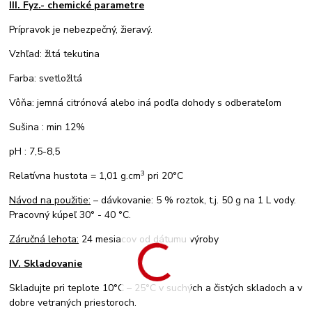
III. Fyz.- chemické parametre
Prípravok je nebezpečný, žieravý.
Vzhľad: žltá tekutina
Farba: svetložltá
Vôňa: jemná citrónová alebo iná podľa dohody s odberateľom
Sušina : min 12%
pH : 7,5-8,5
3
Relatívna hustota = 1,01 g.cm
pri 20°C
Návod na použitie:
– dávkovanie: 5 % roztok, t.j. 50 g na 1 L vody.
Pracovný kúpeľ 30° - 40 °C.
Záručná lehota:
24 mesiacov od dátumu výroby
IV. Skladovanie
Skladujte pri teplote 10°C – 25°C v suchých a čistých skladoch a v
dobre vetraných priestoroch.