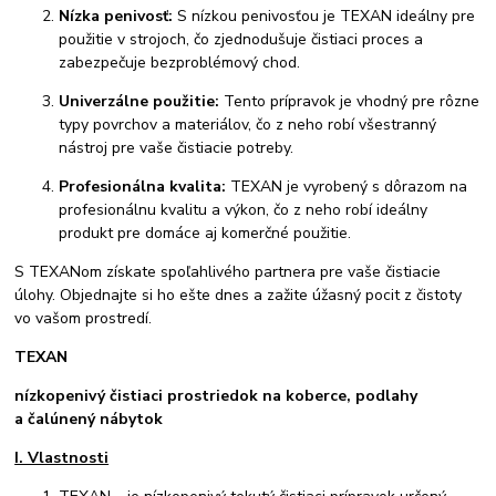
Nízka penivosť:
S nízkou penivosťou je TEXAN ideálny pre
použitie v strojoch, čo zjednodušuje čistiaci proces a
zabezpečuje bezproblémový chod.
Univerzálne použitie:
Tento prípravok je vhodný pre rôzne
typy povrchov a materiálov, čo z neho robí všestranný
nástroj pre vaše čistiacie potreby.
Profesionálna kvalita:
TEXAN je vyrobený s dôrazom na
profesionálnu kvalitu a výkon, čo z neho robí ideálny
produkt pre domáce aj komerčné použitie.
S TEXANom získate spoľahlivého partnera pre vaše čistiacie
úlohy. Objednajte si ho ešte dnes a zažite úžasný pocit z čistoty
vo vašom prostredí.
TEXAN
nízkopenivý čistiaci prostriedok na koberce, podlahy
a čalúnený nábytok
I. Vlastnosti