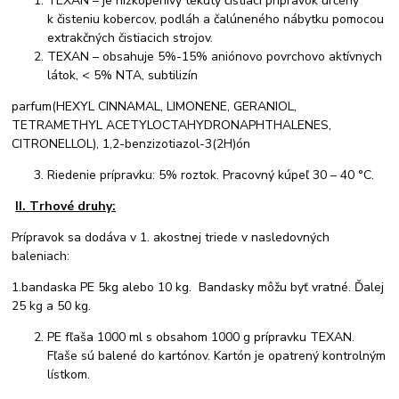
TEXAN – je nízkopenivý tekutý čistiaci prípravok určený
k čisteniu kobercov, podláh a čalúneného nábytku pomocou
extrakčných čistiacich strojov.
TEXAN – obsahuje 5%-15% aniónovo povrchovo aktívnych
látok, < 5% NTA, subtilizín
parfum(HEXYL CINNAMAL, LIMONENE, GERANIOL,
TETRAMETHYL ACETYLOCTAHYDRONAPHTHALENES,
CITRONELLOL), 1,2-benzizotiazol-3(2H)ón
Riedenie prípravku: 5% roztok. Pracovný kúpeľ 30 – 40 °C.
II.
T
rhové druhy:
Prípravok sa dodáva v 1. akostnej triede v nasledovných
baleniach:
1.bandaska PE 5kg alebo 10 kg. Bandasky môžu byť vratné. Ďalej
25 kg a 50 kg.
PE fľaša 1000 ml s obsahom 1000 g prípravku TEXAN.
Fľaše sú balené do kartónov. Kartón je opatrený kontrolným
lístkom.