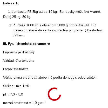
baleniach:
1. bandaska PE 5kg alebo 10 kg. Bandasky môžu byť vratné.
Ďalej 25 kg, 50 kg
PE fľaša 1000 ml s obsahom 1000 g prípravku UNI TIP.
Fľaše sú balené do kartónov. Kartón je opatrený kontrolným
lístkom.
III. Fyz.- chemické parametre
Prípravok je dráždivý
Vzhľad: číra tekutina
Farba: svetložltá
Vôňa: jemná citrónová alebo iná podľa dohody s odberateľom
Sušina : min 15%
pH : 7,0 – 8,0
3
merná hmotnosť = 1,0 g.cm