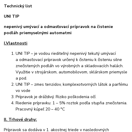
Technický list
UNI TIP
nepenivý umývací a odmasťovací prípravok na čistenie
podláh priemyselnými automatmi
I.Vlastnosti
UNI TIP – je vodou riediteľný nepenivý tekutý umývací
a odmasťovací prípravok určený k čisteniu k čisteniu silne
znečistených podláh vo výrobných a skladovacích halách.
Využitie v strojárskom, automobilovom, sklárskom priemysle
a pod.
UNI TIP – zmes tenzidov, komplexotvorných látok a parfému
vo vode
Prípravok je dráždivý. Riziko poškodenia očí.
Riedenie prípravku: 1 – 5% roztok podľa stupňa znečistenia.
Pracovný kúpeľ 20 – 40 °C
II. Trhové druhy:
Prípravok sa dodáva v 1. akostnej triede v nasledovných