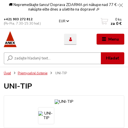
🚚 Nepremeškajte šancu! Doprava ZDARMA pri nákupe nad 77 € –
nakúpte ešte dnes a ušetrite na doprave! 🎉
0
ks
+421 903 272 812
EUR
za
0 €
(Po-Pia, 7:30-15:30 hod.)
Menu
Hľadať
Úvod
Priemyselné čistenie
UNI-TIP
UNI-TIP