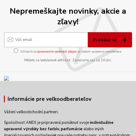
Nepremeškajte novinky, akcie a
zľavy!
Prihlásiť sa
Súhlasím so
spracovaním osobných údajov
za účelom zasielania newslettera.
Môžete sa kedykoľvek odhlásiť. Zasielame raz za 14 dní.
Informácie pre veľkoodberateľov
Vážení veľkoobchodní partneri,
Spoločnosť ANEX je pripravená ponúknuť svoje
individuálne
upravené výrobky
bez farbív,
parfumácie
alebo iných
špecializovaných požiadaviek pre vaše potreby napr. v potravinárskom,