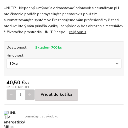
UNI-TIP - Nepenivý, umývací a odmasťovací prípravok s neutrálnym pH
pre čistenie podláh priemyselných priestorov s použitím
automatizovaných systémov. Prezentujeme vám profesionálny čistiaci
produkt, ktorý vám prináša vynikajúce výsledky bez ohrozenia materiálov
či životného prostredia. UNI-TIP nepe...
celý popis
Dostupnosť
Skladom 700 ks
Hmotnosť
40,50 €
/
ks
32,93 €
bez DPH
Pridať do košíka
Informačný list výrobku