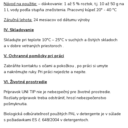
Návod na použitie:
– dávkovanie: 1 až 5 % roztok, t.j. 10 až 50 g na
1 L vody podľa stupňa znečistenia. Pracovný kúpeľ 20° - 40 °C
Záručná lehota:
24 mesiacov od dátumu výroby
IV. Skladovanie
Skladujte pri teplote 10°C – 25°C v suchých a čistých skladoch
a v dobre vetraných priestoroch .
V. Ochranné pomôcky pri práci
Zabráňte kontaktu s očami a pokožkou , po práci si umyte
a nakrémujte ruky. Pri práci nejedzte a nepite.
VI. Životné prostredie
Prípravok UNI TIP nie je nebezpečný pre životné prostredie.
Rozliaty prípravok treba odstrániť, hrozí nebezpečenstvo
pošmyknutia.
Biologická odbúrateľnosť použitých PAL v detergente je v súlade
s požiadavkami ES č. 648/2004 v detergentoch.