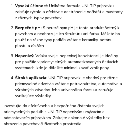
Vysoká účinnosť:
Unikátna formula UNI-TIP prípravku
zaisťuje rýchle a efektívne odstránenie nečistôt a mastnoty
z rôznych typov povrchov.
Bezpečné pH:
S neutrálnym pH je tento produkt šetrný k
povrchom a neohrozuje ich štruktúru ani farbu. Môžete ho
použiť na rôzne typy podláh vrátane keramiky, betónu,
plastu a ďalších.
Nepenivý:
Vďaka svojej nepenivej konzistencii je ideálny
pre použitie v priemyselných automatizovaných čistiacich
systémoch, kde je dôležité minimalizovať vznik peny.
Široká aplikácia:
UNI-TIP prípravok je vhodný pre rôzne
priemyselné odvetvia vrátane potravinárstva, automotive a
výrobných závodov. Jeho univerzálna formula zaručuje
vynikajúce výsledky.
Investujte do efektívneho a bezpečného čistenia svojich
priemyselných podláh s UNI-TIP nepenivým umývacím a
odmasťovacím prípravkom. Získajte dokonalé výsledky bez
ohrozenia povrchov či životného prostredia.