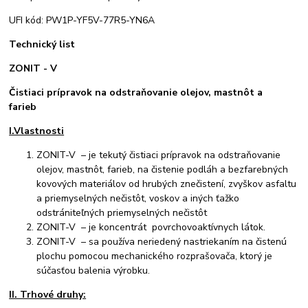
UFI kód: PW1P-YF5V-77R5-YN6A
Technický list
ZONIT - V
Čistiaci prípravok na odstraňovanie olejov, mastnôt a
farieb
I.Vlastnosti
ZONIT-V – je tekutý čistiaci prípravok na odstraňovanie
olejov, mastnôt, farieb, na čistenie podláh a bezfarebných
kovových materiálov od hrubých znečistení, zvyškov asfaltu
a priemyselných nečistôt, voskov a iných ťažko
odstrániteľných priemyselných nečistôt
ZONIT-V – je koncentrát povrchovoaktívnych látok.
ZONIT-V – sa používa neriedený nastriekaním na čistenú
plochu pomocou mechanického rozprašovača, ktorý je
súčasťou balenia výrobku.
II. Trhové druhy: