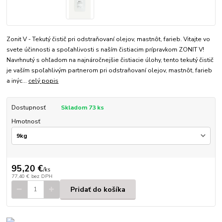
Zonit V - Tekutý čistič pri odstraňovaní olejov, mastnôt, farieb. Vitajte vo
svete účinnosti a spoľahlivosti s naším čistiacim prípravkom ZONIT V!
Navrhnutý s ohľadom na najnáročnejšie čistiacie úlohy, tento tekutý čistič
je vaším spoľahlivým partnerom pri odstraňovaní olejov, mastnôt, farieb
a inýc...
celý popis
Dostupnosť
Skladom 73 ks
Hmotnosť
95,20 €
/
ks
77,40 €
bez DPH
Pridať do košíka