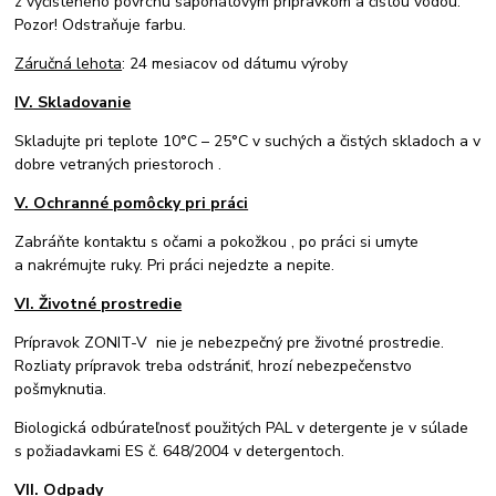
z vyčisteného povrchu saponátovým prípravkom a čistou vodou.
Pozor! Odstraňuje farbu.
Záručná lehota
: 24 mesiacov od dátumu výroby
IV. Skladovanie
Skladujte pri teplote 10°C – 25°C v suchých a čistých skladoch a v
dobre vetraných priestoroch .
V. Ochranné pomôcky pri práci
Zabráňte kontaktu s očami a pokožkou , po práci si umyte
a nakrémujte ruky. Pri práci nejedzte a nepite.
VI. Životné prostredie
Prípravok ZONIT-V nie je nebezpečný pre životné prostredie.
Rozliaty prípravok treba odstrániť, hrozí nebezpečenstvo
pošmyknutia.
Biologická odbúrateľnosť použitých PAL v detergente je v súlade
s požiadavkami ES č. 648/2004 v detergentoch.
VII. Odpady