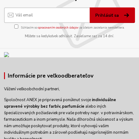
Prihlásiť sa
Súhlasím so
spracovaním osobných údajov
za účelom zasielania newslettera.
Môžete sa kedykoľvek odhlásiť. Zasielame raz za 14 dní.
Informácie pre veľkoodberateľov
Vážení veľkoobchodní partneri,
Spoločnosť ANEX je pripravená ponúknuť svoje
individuálne
upravené výrobky
bez farbív,
parfumácie
alebo iných
špecializovaných požiadaviek pre vaše potreby napr. v potravinárskom,
farmaceutickom a inom priemysle. Naša dlhoročná skúsenosť a výskum
nám umožňuje poskytovať produkty, ktoré vyhovejú vašim
individuálnym potrebám a zároveň podliehajú najprísnejším normám