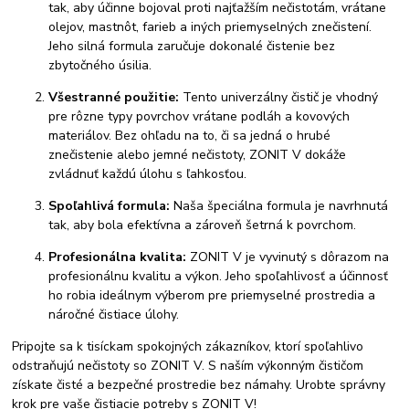
tak, aby účinne bojoval proti najťažším nečistotám, vrátane
olejov, mastnôt, farieb a iných priemyselných znečistení.
Jeho silná formula zaručuje dokonalé čistenie bez
zbytočného úsilia.
Všestranné použitie:
Tento univerzálny čistič je vhodný
pre rôzne typy povrchov vrátane podláh a kovových
materiálov. Bez ohľadu na to, či sa jedná o hrubé
znečistenie alebo jemné nečistoty, ZONIT V dokáže
zvládnuť každú úlohu s ľahkosťou.
Spoľahlivá formula:
Naša špeciálna formula je navrhnutá
tak, aby bola efektívna a zároveň šetrná k povrchom.
Profesionálna kvalita:
ZONIT V je vyvinutý s dôrazom na
profesionálnu kvalitu a výkon. Jeho spoľahlivosť a účinnosť
ho robia ideálnym výberom pre priemyselné prostredia a
náročné čistiace úlohy.
Pripojte sa k tisíckam spokojných zákazníkov, ktorí spoľahlivo
odstraňujú nečistoty so ZONIT V. S naším výkonným čističom
získate čisté a bezpečné prostredie bez námahy. Urobte správny
krok pre vaše čistiacie potreby s ZONIT V!