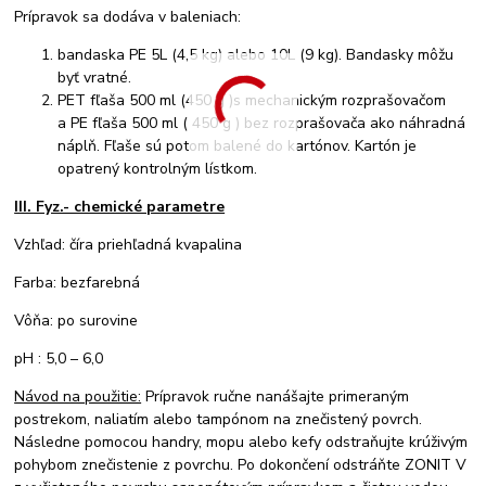
Prípravok sa dodáva v baleniach:
bandaska PE 5L (4,5 kg) alebo 10L (9 kg). Bandasky môžu
byť vratné.
PET fľaša 500 ml (450 g )s mechanickým rozprašovačom
a PE fľaša 500 ml ( 450 g ) bez rozprašovača ako náhradná
náplň. Fľaše sú potom balené do kartónov. Kartón je
opatrený kontrolným lístkom.
III. Fyz.- chemické parametre
Vzhľad: číra priehľadná kvapalina
Farba: bezfarebná
Vôňa: po surovine
pH : 5,0 – 6,0
Návod na použitie:
Prípravok ručne nanášajte primeraným
postrekom, naliatím alebo tampónom na znečistený povrch.
Následne pomocou handry, mopu alebo kefy odstraňujte krúživým
pohybom znečistenie z povrchu. Po dokončení odstráňte ZONIT V