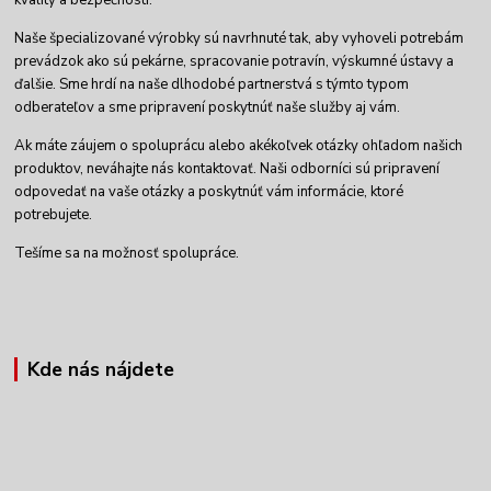
kvality a bezpečnosti.
Naše špecializované výrobky sú navrhnuté tak, aby vyhoveli potrebám
prevádzok ako sú pekárne, spracovanie potravín, výskumné ústavy a
ďalšie. Sme hrdí na naše dlhodobé partnerstvá s týmto typom
odberateľov a sme pripravení poskytnúť naše služby aj vám.
Ak máte záujem o spoluprácu alebo akékoľvek otázky ohľadom našich
produktov, neváhajte nás kontaktovať. Naši odborníci sú pripravení
odpovedať na vaše otázky a poskytnúť vám informácie, ktoré
potrebujete.
Tešíme sa na možnosť spolupráce.
Kde nás nájdete