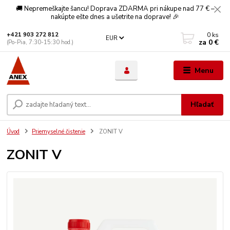
🚚 Nepremeškajte šancu! Doprava ZDARMA pri nákupe nad 77 € –
nakúpte ešte dnes a ušetrite na doprave! 🎉
0
ks
+421 903 272 812
EUR
za
0 €
(Po-Pia, 7:30-15:30 hod.)
Menu
Hľadať
Úvod
Priemyselné čistenie
ZONIT V
ZONIT V