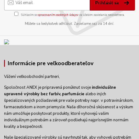
Prihlásiť sa
Súhlasím so
spracovaním osobných údajov
za účelom zasielania newslettera.
Môžete sa kedykoľvek odhlásiť. Zasielame raz za 14 dní.
Informácie pre veľkoodberateľov
Vážení veľkoobchodní partneri,
Spoločnosť ANEX je pripravená ponúknuť svoje
individuálne
upravené výrobky
bez farbív,
parfumácie
alebo iných
špecializovaných požiadaviek pre vaše potreby napr. v potravinárskom,
farmaceutickom a inom priemysle. Naša dlhoročná skúsenosť a výskum
nám umožňuje poskytovať produkty, ktoré vyhovejú vašim
individuálnym potrebám a zároveň podliehajú najprísnejším normám
kvality a bezpečnosti.
Naše špecializované výrobky sú navrhnuté tak, aby vyhoveli potrebám