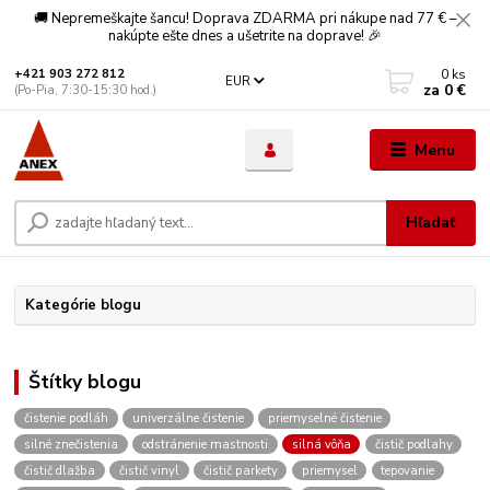
🚚 Nepremeškajte šancu! Doprava ZDARMA pri nákupe nad 77 € –
nakúpte ešte dnes a ušetrite na doprave! 🎉
0
ks
+421 903 272 812
EUR
za
0 €
(Po-Pia, 7:30-15:30 hod.)
Menu
Hľadať
Kategórie blogu
Štítky blogu
čistenie podláh
univerzálne čistenie
priemyselné čistenie
silné znečistenia
odstránenie mastnosti
silná vôňa
čistič podlahy
čistič dlažba
čistič vinyl
čistič parkety
priemysel
tepovanie