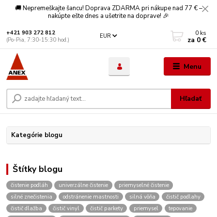
🚚 Nepremeškajte šancu! Doprava ZDARMA pri nákupe nad 77 € –
nakúpte ešte dnes a ušetrite na doprave! 🎉
0
ks
+421 903 272 812
EUR
za
0 €
(Po-Pia, 7:30-15:30 hod.)
Menu
Hľadať
Kategórie blogu
Štítky blogu
čistenie podláh
univerzálne čistenie
priemyselné čistenie
silné znečistenia
odstránenie mastnosti
silná vôňa
čistič podlahy
čistič dlažba
čistič vinyl
čistič parkety
priemysel
tepovanie