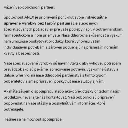
Vážení veľkoobchodní partneri,
Spoločnosť ANEX je pripravená ponúknuť svoje
individuálne
upravené výrobky
bez farbív,
parfumácie
alebo iných
špecializovaných požiadaviek pre vaše potreby napr. v potravinárskom,
farmaceutickom a inom priemysle. Naša dlhoročná skúsenosť a výskum
nám umožňuje poskytovať produkty, ktoré vyhovejú vašim
individuálnym potrebám a zároveň podliehajú najprísnejším normám
kvality a bezpečnosti.
Naše špecializované výrobky sú navrhnuté tak, aby vyhoveli potrebám
prevádzok ako sú pekárne, spracovanie potravín, výskumné ústavy a
ďalšie. Sme hrdí na naše dlhodobé partnerstvá s týmto typom
odberateľov a sme pripravení poskytnúť naše služby aj vám.
Ak máte záujem o spoluprácu alebo akékoľvek otázky ohľadom našich
produktov, neváhajte nás kontaktovať. Naši odborníci sú pripravení
odpovedať na vaše otázky a poskytnúť vám informácie, ktoré
potrebujete.
Tešíme sa na možnosť spolupráce.