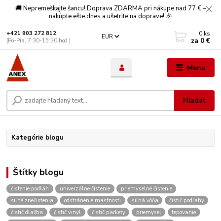
🚚 Nepremeškajte šancu! Doprava ZDARMA pri nákupe nad 77 € –
nakúpte ešte dnes a ušetrite na doprave! 🎉
0
ks
+421 903 272 812
EUR
za
0 €
(Po-Pia, 7:30-15:30 hod.)
Menu
Hľadať
Kategórie blogu
Štítky blogu
čistenie podláh
univerzálne čistenie
priemyselné čistenie
silné znečistenia
odstránenie mastnosti
silná vôňa
čistič podlahy
čistič dlažba
čistič vinyl
čistič parkety
priemysel
tepovanie