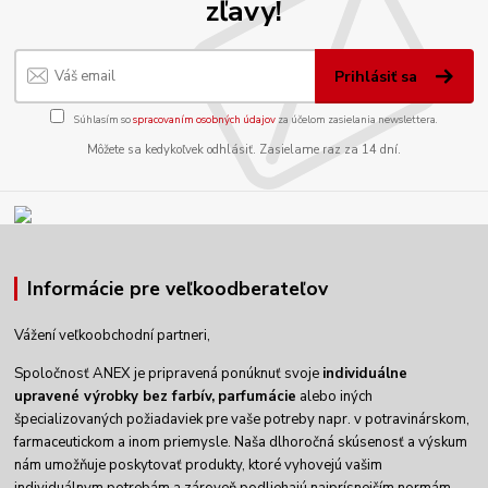
zľavy!
Prihlásiť sa
Súhlasím so
spracovaním osobných údajov
za účelom zasielania newslettera.
Môžete sa kedykoľvek odhlásiť. Zasielame raz za 14 dní.
Informácie pre veľkoodberateľov
Vážení veľkoobchodní partneri,
Spoločnosť ANEX je pripravená ponúknuť svoje
individuálne
upravené výrobky
bez farbív,
parfumácie
alebo iných
špecializovaných požiadaviek pre vaše potreby napr. v potravinárskom,
farmaceutickom a inom priemysle. Naša dlhoročná skúsenosť a výskum
nám umožňuje poskytovať produkty, ktoré vyhovejú vašim