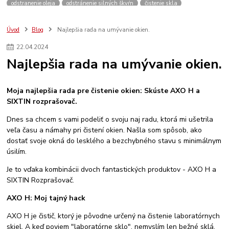
odstranenie oleja
odstránenie silných škvŕn
čistenie skla
čistenie zrkadlá
čistenie okná
saharský piesok
odstrannie mušiek zo skla
čistenie lesklých povrchov
čistenie nerezu
Úvod
Blog
Najlepšia rada na umývanie okien.
čistenie batérií
indus pre priemysel
cistič podlahy
22
.
04
.
2024
silné čistiace prostriedky
odstranenie olejových škvŕn
Najlepšia rada na umývanie okien.
prací gél na farebné prádlo prací gél bez parabénov bezfosfátový prací gél
šetrný prací prostriedok pre deti prací gél na citlivú pokožku ekologické pranie
Moja najlepšia rada pre čistenie okien: Skúste AXO H a
SIXTIN rozprašovač.
Dnes sa chcem s vami podeliť o svoju naj radu, ktorá mi ušetrila
veľa času a námahy pri čistení okien. Našla som spôsob, ako
dostať svoje okná do lesklého a bezchybného stavu s minimálnym
úsilím.
Je to vďaka kombinácii dvoch fantastických produktov - AXO H a
SIXTIN Rozprašovač.
AXO H: Moj tajný hack
AXO H je čistič, ktorý je pôvodne určený na čistenie laboratórnych
skiel. A keď poviem "laboratórne sklo", nemyslím len bežné sklá,