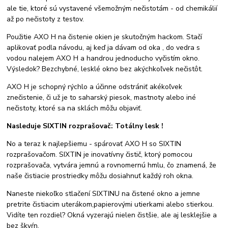
ale tie, ktoré sú vystavené všemožným nečistotám - od chemikálií
až po nečistoty z testov.
Použitie AXO H na čistenie okien je skutočným hackom. Stačí
aplikovať podla návodu, aj keď ja dávam od oka , do vedra s
vodou nalejem AXO H a handrou jednoducho vyčistím okno.
Výsledok? Bezchybné, lesklé okno bez akýchkoľvek nečistôt.
AXO H je schopný rýchlo a účinne odstrániť akékoľvek
znečistenie, či už je to saharský piesok, mastnoty alebo iné
nečistoty, ktoré sa na sklách môžu objaviť.
Nasleduje SIXTIN rozprašovač: Totálny lesk !
No a teraz k najlepšiemu - spárovať AXO H so SIXTIN
rozprašovačom. SIXTIN je inovatívny čistič, ktorý pomocou
rozprašovača, vytvára jemnú a rovnomernú hmlu, čo znamená, že
naše čistiacie prostriedky môžu dosiahnuť každý roh okna.
Naneste niekoľko stlačení SIXTINU na čistené okno a jemne
pretrite čistiacim uterákom,papierovými utierkami alebo stierkou.
Vidíte ten rozdiel? Okná vyzerajú nielen čistšie, ale aj lesklejšie a
bez škvŕn.