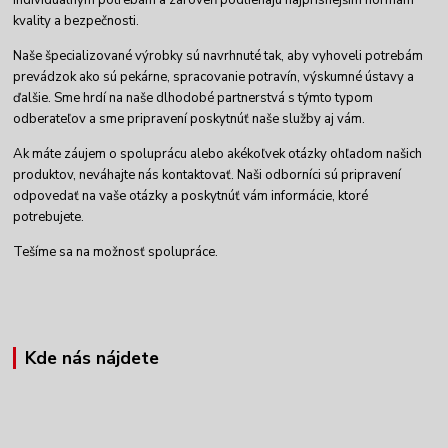
individuálnym potrebám a zároveň podliehajú najprísnejším normám
kvality a bezpečnosti.
Naše špecializované výrobky sú navrhnuté tak, aby vyhoveli potrebám
prevádzok ako sú pekárne, spracovanie potravín, výskumné ústavy a
ďalšie. Sme hrdí na naše dlhodobé partnerstvá s týmto typom
odberateľov a sme pripravení poskytnúť naše služby aj vám.
Ak máte záujem o spoluprácu alebo akékoľvek otázky ohľadom našich
produktov, neváhajte nás kontaktovať. Naši odborníci sú pripravení
odpovedať na vaše otázky a poskytnúť vám informácie, ktoré
potrebujete.
Tešíme sa na možnosť spolupráce.
Kde nás nájdete