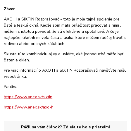
Záver
AXO H a SIXTIN Rozprašovač - toto je moje tajné spojenie pre
čisté a lesklé okná. Keďže som mala príležitosť pracovať s nimi ,
môžem s istotou povedať, že sú efektívne a spoľahlivé. A čo je
najlepšie, ušetrili mi veľa času a úsilia, ktoré môžem radšej tráviť s
rodinou alebo pri iných záľubách.
Skúste túto kombináciu aj vy a uvidíte, aké jednoduché môže byť
čistenie okien.
Pre viac informácií o AXO H a SIXTIN Rozprašovači navštívte našu
webstránku.
Paulína
https://www.anex.sk/sixtin
https://www.anex.sk/axo-h
Páčil sa vám článok? Zdieľajte ho s priateľmi